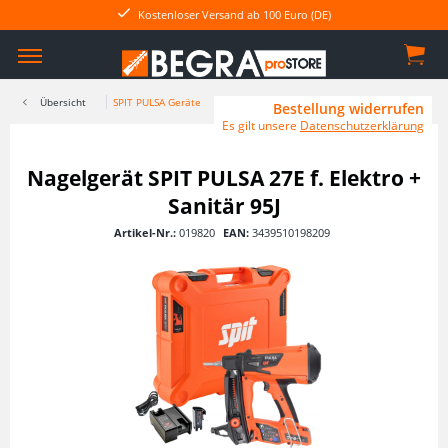
Kostenloser Versand ab 100 Euro (DE)
Übersicht
SPIT PULSA Geräte
Bestellung widerrufen
Es gilt unsere
Datenschutzerklärung
Nagelgerät SPIT PULSA 27E f. Elektro +
Sanitär 95J
Artikel-Nr.:
019820
EAN:
3439510198209