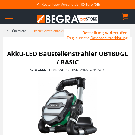
Kostenloser Versand ab 100 Euro (DE)
Übersicht
Basic Geräte ohne Akkus
Bestellung widerrufen
Es gilt unsere
Datenschutzerklärung
Akku-LED Baustellenstrahler UB18DGL
/ BASIC
Artikel-Nr.:
UB18DGLL0Z
EAN:
4966376317707