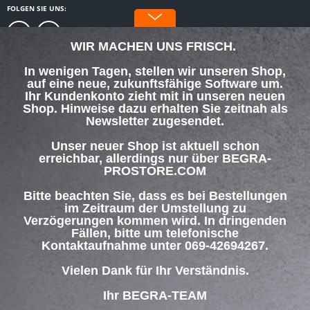
FOLGEN SIE UNS:
WIR MACHEN UNS FRISCH.
In wenigen Tagen, stellen wir unseren Shop,
auf eine neue, zukunftsfähige Software um.
SERVICE HOTLINE
Ihr Kundenkonto zieht mit in unseren neuen
Shop. Hinweise dazu erhalten Sie zeitnah als
Newsletter zugesendet.
SHOP SERVICE
Unser neuer Shop ist aktuell schon
INFORMATIONEN
erreichbar, allerdings nur über BEGRA-
PROSTORE.COM
ZAHLUNG & VERSAND
Bitte beachten Sie, dass es bei Bestellungen
im Zeitraum der Umstellung zu
Verzögerungen kommen wird. In dringenden
Über uns
Hilfe / Support
Kontakt
Fällen, bitte um telefonische
Versand und Zahlungsbedingungen
Widerrufsrecht
Datenschutz
Kontaktaufnahme unter 069-42694267.
AGB
Impressum
Vielen Dank für Ihr Verständnis.
* Alle Preise inkl. gesetzl. Mehrwertsteuer zzgl.
Versandkosten
und ggf.
Nachnahmegebühren, wenn nicht anders beschrieben
Ihr BEGRA-TEAM
© BEGRA Befestigungstechnik Gramm GmbH