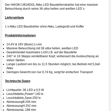
Der HiKOKI UB18DGL Akku LED Baustellenstrahler hat eine massive
Beleuchtung durch seine 36 ultra hellen und weißen LED`s
Lieferumfang
1 x Akku LED Baustrahler ohne Akku, Ladegerät und Koffer
Produktinformationen
14,4V & 18V (Basic) Li-ion
Massive Beleuchtung mit 36 ultra hellen, weißen LED
Gewährleistet maximales Licht z.B. auf der Baustelle
240° in 16 Stepps verstellbarer Kopf, verbessert die Ausleuchtung an
vielen Stellen
Lange Laufzeit von bis zu 11,5 Stunden möglich, bei Betrieb mit 5,0ah
Akku
Geringes Gewicht von nur 0,74 Kg, sorgt für einfachen Transport
Technische Daten
Lichtquelle::36 LED a 0,5 W
Leuchtstärke„Power“:140 lx
Leuchtstärke„Save:250 lx
AbmessungB:256 mm
AbmessungH:252 mm
AbmessungL:198 mm