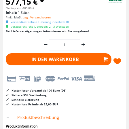
577,15 € *
Nettopreis: 485,00 €
Inhalt:
1 Stück
*inkl. MwSt.
zzgl. Versandkosten
Versandkostenfreie Lieferung innerhalb DE!
Voraussichtliche Lieferzeit: 2 - 3 Werktage
Bei Lieferverzögerungen informieren wir Sie umgehend.
IN DEN
WARENKORB
Kostenloser Versand ab 100 Euro (DE)
Sichere SSL Verbindung
Schnelle Lieferung
Kostenlose Prämie ab 25,00 EUR
Produktbeschreibung
Produktinformation