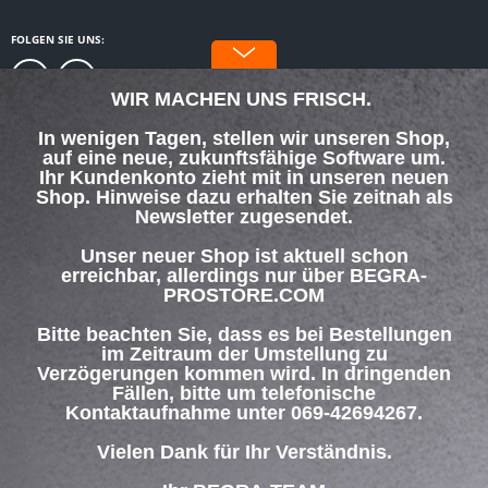
FOLGEN SIE UNS:
WIR MACHEN UNS FRISCH.
In wenigen Tagen, stellen wir unseren Shop,
auf eine neue, zukunftsfähige Software um.
SERVICE HOTLINE
Ihr Kundenkonto zieht mit in unseren neuen
Shop. Hinweise dazu erhalten Sie zeitnah als
Newsletter zugesendet.
SHOP SERVICE
Unser neuer Shop ist aktuell schon
INFORMATIONEN
erreichbar, allerdings nur über BEGRA-
PROSTORE.COM
ZAHLUNG & VERSAND
Bitte beachten Sie, dass es bei Bestellungen
im Zeitraum der Umstellung zu
Verzögerungen kommen wird. In dringenden
Über uns
Hilfe / Support
Kontakt
Fällen, bitte um telefonische
Versand und Zahlungsbedingungen
Widerrufsrecht
Datenschutz
Kontaktaufnahme unter 069-42694267.
AGB
Impressum
Vielen Dank für Ihr Verständnis.
* Alle Preise inkl. gesetzl. Mehrwertsteuer zzgl.
Versandkosten
und ggf.
Nachnahmegebühren, wenn nicht anders beschrieben