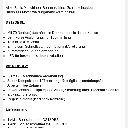
Akku Basic Maschinen: Bohrmaschine, Schlagschrauber
Brushless Motor, weitestgehend wartungsfrei
DS18DBSL:
Mit 70 Nm(hart) das höchste Drehmoment in dieser Klasse
Sehr kurze Ausführung, nur 180 mm lang
13 mm RÖHM Metall
Einhülsen- Schnellspannbohrfutter mit Arretierung
Automatische Spindelarretierung
LED für besseres, sicheres Arbeiten
WH18DBDL2:
Bis zu 25% schnellere Verarbeitung
Super-Kompakt, nur 127 mm lang, für möglichst ermüdungsfreies
Arbeiten, Top Balance
Power Modus für High-Speed Arbeit, Steuerung über "Electronic-Control"
Elektrische Bremse
Regelelektronik (feed back Kontrolle)
Lieferumfang
1 Akku Bohrschrauber DS18DBSL
1 Akku Schlagschrauber WH18DBDL2