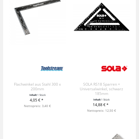
Flachwinkel aus Stahl 300 x
SOLA RS18 Sparren +
200mm
Universalwinkel, schwarz
185mm
Inhalt
1 Stück
4,05 € *
Inhalt
1 Stück
14,88 € *
+ IN DEN WARENKORB
Nettopreis: 3,40 €
+ IN DEN WARENKORB
Nettopreis: 12,50 €