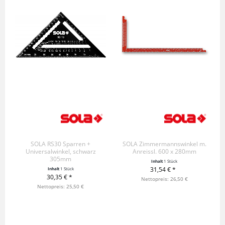
SOLA RS30 Sparren +
SOLA Zimmermannswinkel m.
Universalwinkel, schwarz
Anreissl. 600 x 280mm
305mm
Inhalt
1 Stück
31,54 € *
Inhalt
1 Stück
30,35 € *
+ IN DEN WARENKORB
Nettopreis: 26,50 €
+ IN DEN WARENKORB
Nettopreis: 25,50 €