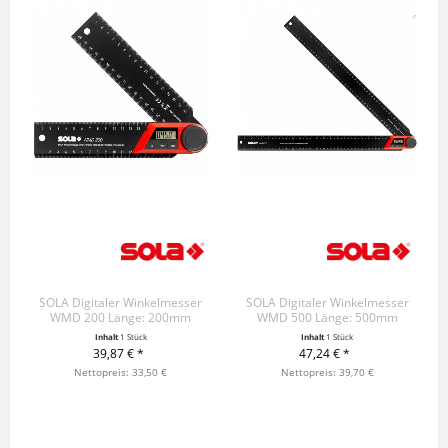
SOLA Digitaler Winkelmesser
SOLA Digitaler Winkelmesser
WMD 200 Länge: 200mm
WMD 500 Länge: 500mm
Inhalt
1 Stück
Inhalt
1 Stück
39,87 € *
47,24 € *
+ IN DEN WARENKORB
Nettopreis: 33,50 €
+ IN DEN WARENKORB
Nettopreis: 39,70 €