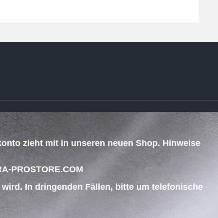
ZAHLUNG & VERSAND
konto zieht mit in unseren neuen Shop. Hinweise
.
 BEGRA-PROSTORE.COM
ird. In dringenden Fällen, bitte um telefonische