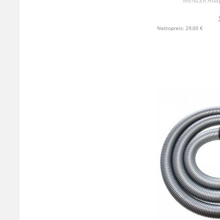
MENZER Adapt
+ IN 
Nettopreis: 29,00 €