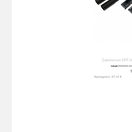
Zubehörset SPIT
Inhalt
9999999.9
1
+ IN 
Nettopreis: 97,10 €