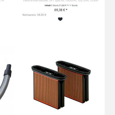
STA
Fleecefilterbeutel 5x f Spit AC1600/AC1625/AC1630P
Inhalt
5 Stück
(13,88 € * / 1 Stück)
69,38 € *
+ IN DEN WARENKORB
Nettopreis: 58,30 €