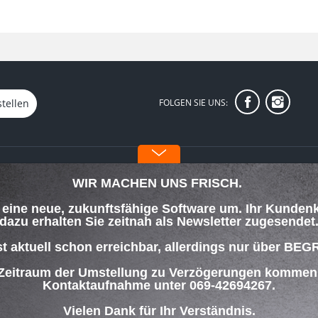
stellen
FOLGEN SIE UNS:
INFORMATIONEN
WIR MACHEN UNS FRISCH.
t
Über uns
f eine neue, zukunftsfähige Software um. Ihr Kunden
sorgung
Datenschutz
dazu erhalten Sie zeitnah als Newsletter zugesendet
Impressum
hlungsbedingungen
st aktuell schon erreichbar, allerdings nur über
 Zeitraum der Umstellung zu Verzögerungen kommen w
Kontaktaufnahme unter 069-42694267.
ung
Vielen Dank für Ihr Verständnis.