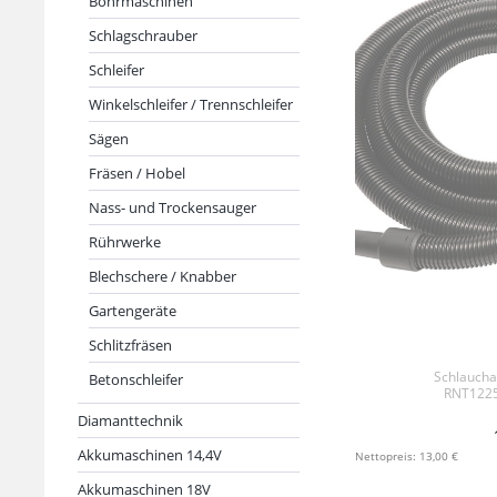
Bohrmaschinen
Schlagschrauber
Schleifer
Winkelschleifer / Trennschleifer
Sägen
Fräsen / Hobel
Nass- und Trockensauger
Rührwerke
Blechschere / Knabber
Gartengeräte
Schlitzfräsen
Schlaucha
Betonschleifer
RNT1225
Diamanttechnik
Akkumaschinen 14,4V
+ IN 
Nettopreis: 13,00 €
Akkumaschinen 18V