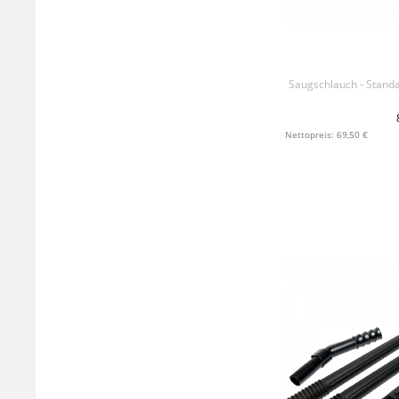
Saugschlauch - Stand
+ IN 
Nettopreis: 69,50 €