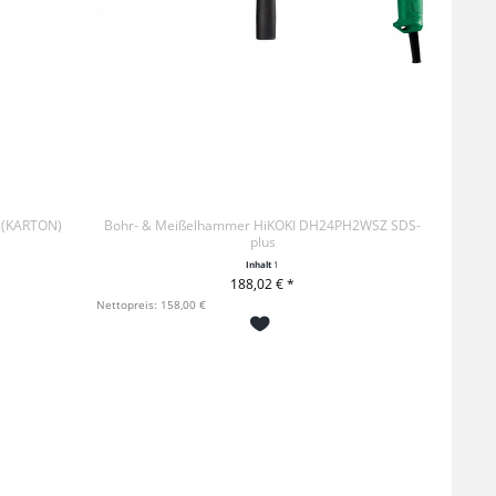
H (KARTON)
Bohr- & Meißelhammer HiKOKI DH24PH2WSZ SDS-
plus
Inhalt
1
188,02 € *
+ IN DEN WARENKORB
Nettopreis: 158,00 €