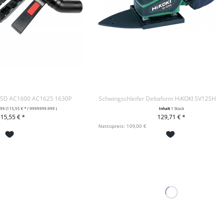
 ASD AC1600 AC1625 1630P
Schwingschleifer Deltaform HiKOKI SV12S
999
(115,55 € * / 9999999.999 )
Inhalt
1 Stück
15,55 € *
129,71 € *
DEN WARENKORB
+ IN DEN WARENKORB
Nettopreis: 109,00 €