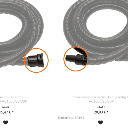
nschluss zum Beh.
Schlauchanschluss Werkzeugseitig 
/AC1600/25/30P
AC1600/25/30P
Inhalt
1
Inhalt
1
15,47 € *
20,83 € *
DEN WARENKORB
+ IN DEN WARENKORB
Nettopreis: 17,50 €