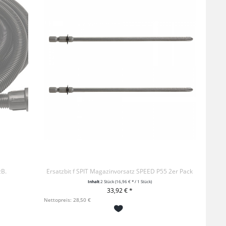
zB.
Ersatzbit f SPIT Magazinvorsatz SPEED P55 2er Pack
Inhalt
2 Stück
(16,96 € * / 1 Stück)
33,92 € *
+ IN DEN WARENKORB
Nettopreis: 28,50 €