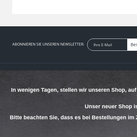
ABONNIEREN SIE UNSEREN NEWSLETTER:
Be
SERVICE HOTLINE
SHOP SERVICE
Telefonische Unterstützung und Beratung unter:
Defektes Produk
In wenigen Tagen, stellen wir unseren Shop, au
Verpackungsent
069 - 4269 4267
Kontakt
Mo-Do. 08:00 - 15:00 Uhr
Versand und Za
Fr. 08:00 - 13:00 Uhr
Unser neuer Shop i
Rückgabe
Widerrufsrecht
Bitte beachten Sie, dass es bei Bestellungen im
Batterieentsorg
AGB