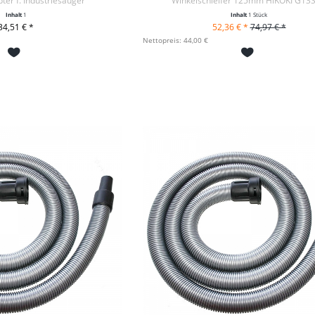
er f. Industriesauger
Winkelschleifer 125mm HiKOKI G13
Inhalt
1
Inhalt
1 Stück
34,51 € *
52,36 € *
74,97 € *
DEN WARENKORB
+ IN DEN WARENKORB
Nettopreis: 44,00 €