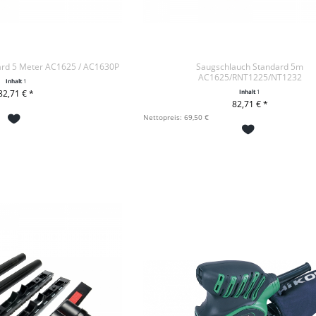
ard 5 Meter AC1625 / AC1630P
Saugschlauch Standard 5m
AC1625/RNT1225/NT1232
Inhalt
1
82,71 € *
Inhalt
1
82,71 € *
DEN WARENKORB
+ IN DEN WARENKORB
Nettopreis: 69,50 €