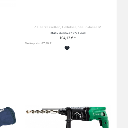
2 Filterkassetten, Cellulose, Staubklasse M
Inhalt
2 Stück
(52,07 € * / 1 Stück)
104,13 € *
+ IN DEN WARENKORB
Nettopreis: 87,50 €