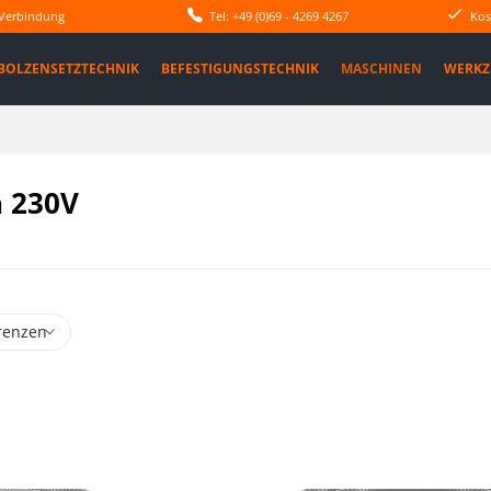
 Verbindung
Tel: +49 (0)69 - 4269 4267
Kos
BOLZENSETZTECHNIK
BEFESTIGUNGSTECHNIK
MASCHINEN
WERKZ
 230V
renzen