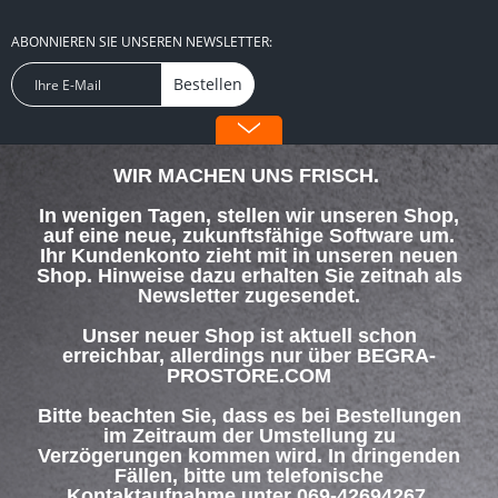
ABONNIEREN SIE UNSEREN NEWSLETTER:
Bestellen
FOLGEN SIE UNS:
WIR MACHEN UNS FRISCH.
In wenigen Tagen, stellen wir unseren Shop,
auf eine neue, zukunftsfähige Software um.
Ihr Kundenkonto zieht mit in unseren neuen
Shop. Hinweise dazu erhalten Sie zeitnah als
SERVICE HOTLINE
Newsletter zugesendet.
SHOP SERVICE
Unser neuer Shop ist aktuell schon
erreichbar, allerdings nur über BEGRA-
PROSTORE.COM
INFORMATIONEN
Bitte beachten Sie, dass es bei Bestellungen
ZAHLUNG & VERSAND
im Zeitraum der Umstellung zu
Verzögerungen kommen wird. In dringenden
Fällen, bitte um telefonische
Über uns
Hilfe / Support
Kontakt
Versand und Zahlungsbedingungen
Kontaktaufnahme unter 069-42694267.