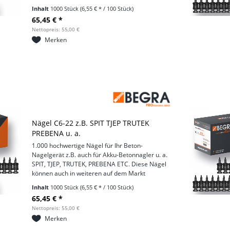
befindlichen Geräten eingesetzt werden. Es
Inhalt
1000 Stück
(6,55 € * / 100 Stück)
handelt sich um gehärtete...
65,45 € *
Nettopreis: 55,00 €
Merken
Nägel C6-22 z.B. SPIT TJEP TRUTEK
PREBENA u. a.
1.000 hochwertige Nägel für Ihr Beton-
Nagelgerät z.B. auch für Akku-Betonnagler u. a.
SPIT, TJEP, TRUTEK, PREBENA ETC. Diese Nägel
können auch in weiteren auf dem Markt
befindlichen Geräten eingesetzt werden. Es
Inhalt
1000 Stück
(6,55 € * / 100 Stück)
handelt sich um gehärtete...
65,45 € *
Nettopreis: 55,00 €
Merken