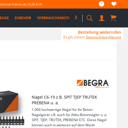
tenlose Prämie ab 25,00 EUR
EUGE
ZUBEHÖR
VERBRAUCHSMATERIAL

%SALE%
PRO DEALS
Bestellung widerrufen
Es gilt unsere
Datenschutzerklärung
Nägel C6-19 z.B. SPIT TJEP TRUTEK
PREBENA u. a.
1.000 hochwertige Nägel für Ihr Beton-
Nagelgerät z.B. auch für Akku-Betonnagler u. a.
SPIT, TJEP, TRUTEK, PREBENA ETC. Diese Nägel
können auch in weiteren auf dem Markt