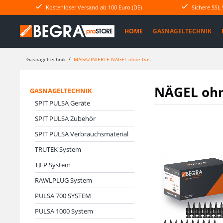
Kostenloser Versand ab 100 Euro (DE)
Sichere SSL
HOME
GASNAGELTECHNIK
Gasnageltechnik
MAGAZINIERTE NÄGEL ohne Gas
NÄGEL oh
GASNAGELTECHNIK
SPIT PULSA Geräte
SPIT PULSA Zubehör
SPIT PULSA Verbrauchsmaterial
TRUTEK System
TJEP System
RAWLPLUG System
PULSA 700 SYSTEM
PULSA 1000 System