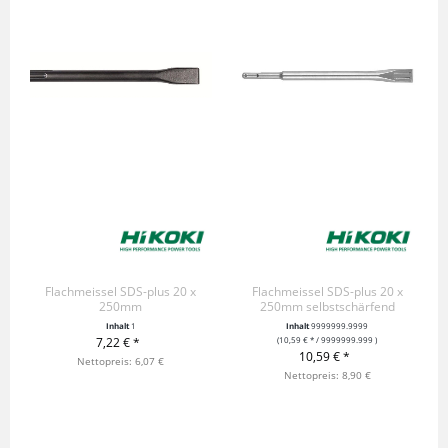
Flachmeissel SDS-plus 20 x
Flachmeissel SDS-plus 20 x
250mm
250mm selbstschärfend
Inhalt
1
Inhalt
9999999.9999
7,22 € *
(10,59 € * / 9999999.999 )
10,59 € *
+ IN DEN WARENKORB
Nettopreis: 6,07 €
+ IN DEN WARENKORB
Nettopreis: 8,90 €