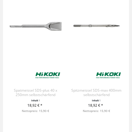
Spatmeissel SDS-plus 40 x
Spitzmeissel SDS-max 400mm
250mm selbstschärfend
selbstschärfend
Inhalt
1
Inhalt
1
18,92 € *
18,92 € *
+ IN DEN WARENKORB
Nettopreis: 15,90 €
+ IN DEN WARENKORB
Nettopreis: 15,90 €