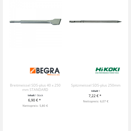
Breitmeissel SDS-plus 40 x 250
Spitzmeissel SDS-plus 250mm
mm STANDARD
Inhalt
1
7,22 € *
Inhalt
1 Stück
6,90 € *
+ IN DEN WARENKORB
Nettopreis: 6,07 €
+ IN DEN WARENKORB
Nettopreis: 5,80 €