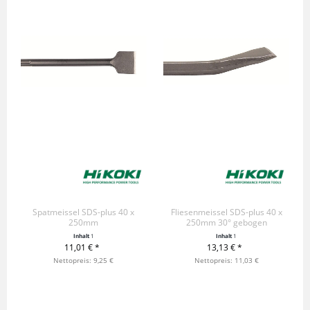
Spatmeissel SDS-plus 40 x
Fliesenmeissel SDS-plus 40 x
250mm
250mm 30° gebogen
Inhalt
1
Inhalt
1
11,01 € *
13,13 € *
+ IN DEN WARENKORB
Nettopreis: 9,25 €
+ IN DEN WARENKORB
Nettopreis: 11,03 €