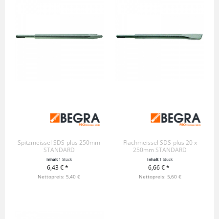
Spitzmeissel SDS-plus 250mm
Flachmeissel SDS-plus 20 x
STANDARD
250mm STANDARD
Inhalt
1 Stück
Inhalt
1 Stück
6,43 € *
6,66 € *
+ IN DEN WARENKORB
Nettopreis: 5,40 €
+ IN DEN WARENKORB
Nettopreis: 5,60 €