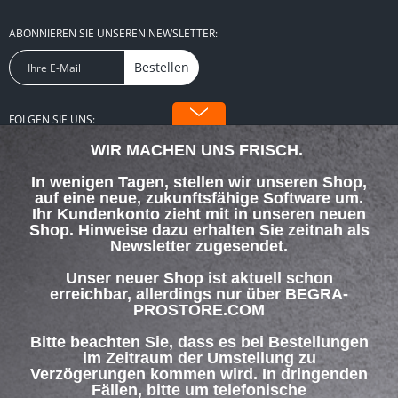
ABONNIEREN SIE UNSEREN NEWSLETTER:
Bestellen
FOLGEN SIE UNS:
WIR MACHEN UNS FRISCH.
In wenigen Tagen, stellen wir unseren Shop,
auf eine neue, zukunftsfähige Software um.
Ihr Kundenkonto zieht mit in unseren neuen
Shop. Hinweise dazu erhalten Sie zeitnah als
SERVICE HOTLINE
Newsletter zugesendet.
SHOP SERVICE
Unser neuer Shop ist aktuell schon
erreichbar, allerdings nur über BEGRA-
PROSTORE.COM
INFORMATIONEN
Bitte beachten Sie, dass es bei Bestellungen
ZAHLUNG & VERSAND
im Zeitraum der Umstellung zu
Verzögerungen kommen wird. In dringenden
Fällen, bitte um telefonische
Über uns
Hilfe / Support
Kontakt
Versand und Zahlungsbedingungen
Kontaktaufnahme unter 069-42694267.