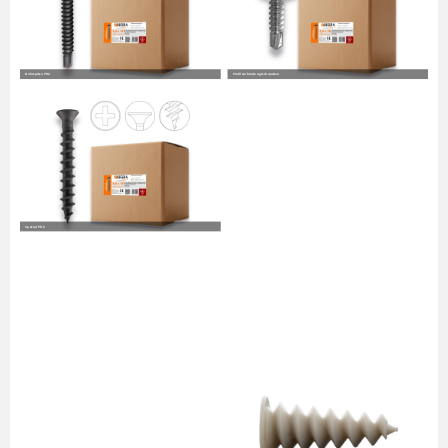
Bohrspitze PH2
Profilverbindungsschrauben
Spezial PH2