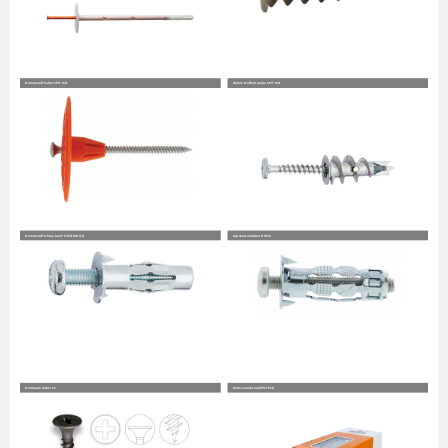
Dämmstoffhalter SPIT ISO
Dämmstoffschraube SPIT ISD
Dämmstoffschraube SPIT ISOWOOD
Gipskartondübel DRIVA
Hohlraumdübel CC
Hohlraumdübel ZENTECH