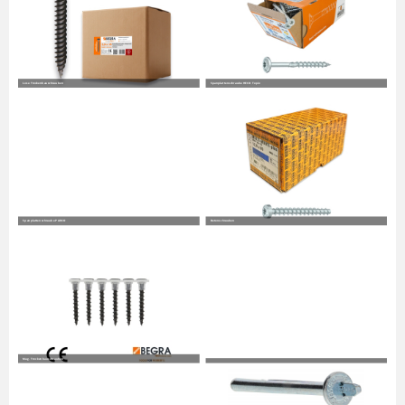
Lose Trockenbauschrauben
Spanplattenschraube HECO Topix
Spanplattenschraube PARCO
Betonschrauben
Mag. Trockenbauschrauben