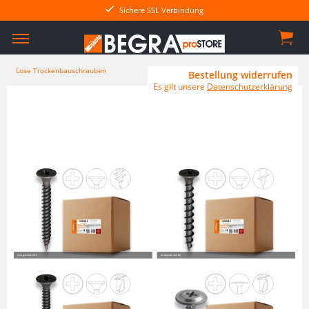
Sichere SSL Verbindung
Lose Trockenbauschrauben
Bestellung widerrufen
Es gilt unsere
Datenschutzerklärung
Feingewinde PH2
Grobgewinde PH2