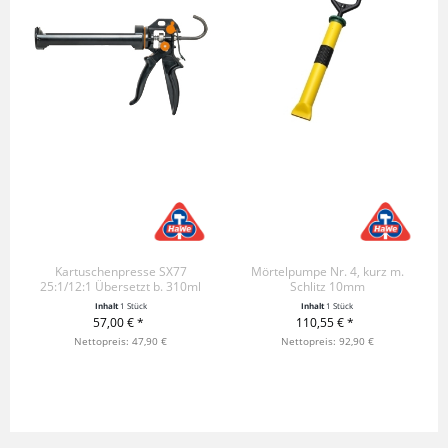
Kartuschenpresse SX77
Mörtelpumpe Nr. 4, kurz m.
25:1/12:1 Übersetzt b. 310ml
Schlitz 10mm
Inhalt
1 Stück
Inhalt
1 Stück
57,00 € *
110,55 € *
+ IN DEN WARENKORB
Nettopreis: 47,90 €
+ IN DEN WARENKORB
Nettopreis: 92,90 €