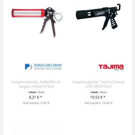
Auspresspistole, halboffen m.
Auspresspistole Tajima Convoy
langem Hebel 310ml
LITE 280/310ml
Inhalt
1 Stück
Inhalt
1 Stück
8,21 € *
19,52 € *
+ IN DEN WARENKORB
Nettopreis: 6,90 €
+ IN DEN WARENKORB
Nettopreis: 16,40 €