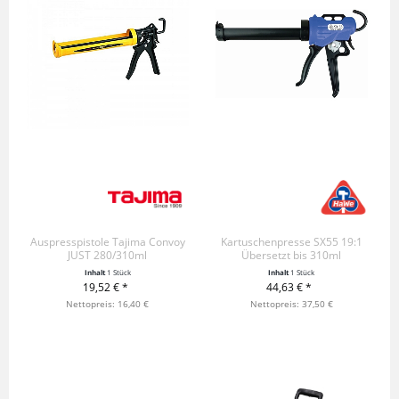
Auspresspistole Tajima Convoy
Kartuschenpresse SX55 19:1
JUST 280/310ml
Übersetzt bis 310ml
Inhalt
1 Stück
Inhalt
1 Stück
19,52 € *
44,63 € *
+ IN DEN WARENKORB
Nettopreis: 16,40 €
+ IN DEN WARENKORB
Nettopreis: 37,50 €