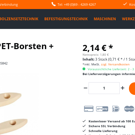
 Verbindung
Tel: +49 (0)69 - 4269 4267
Kos
BOLZENSETZTECHNIK
BEFESTIGUNGSTECHNIK
MASCHINEN
WERKZ
 PET-Borsten +
2,14 € *
Nettopreis: 1,80 €
Inhalt:
3 Stück (0,71 € * / 1 Stü
85842
*inkl. MwSt.
zzgl. Versandkosten
Voraussichtliche Lieferzeit: 2 - 
Bei Lieferverzögerungen informi
Kostenloser Versand ab 100 Eu
Sichere SSL Verbindung
Schnelle Lieferung