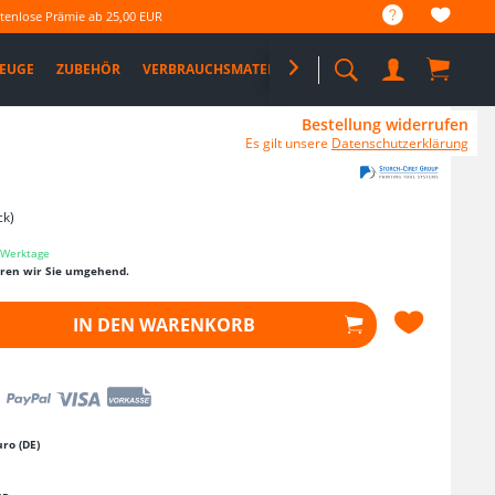
tenlose Prämie ab 25,00 EUR
EUGE
ZUBEHÖR
VERBRAUCHSMATERIAL

%SALE%
PRO DEALS
Bestellung widerrufen
Es gilt unsere
Datenschutzerklärung
ck)
3 Werktage
eren wir Sie umgehend.
IN DEN
WARENKORB
ro (DE)