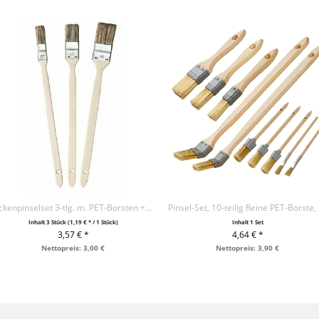
Eckenpinselset 3-tlg. m. PET-Borsten + Holzgriff
Pins
Inhalt
3 Stück
(1,19 € * / 1 Stück)
Inhalt
1 Set
3,57 € *
4,64 € *
+ IN DEN WARENKORB
+ IN DEN WARENKORB
Nettopreis: 3,00 €
Nettopreis: 3,90 €