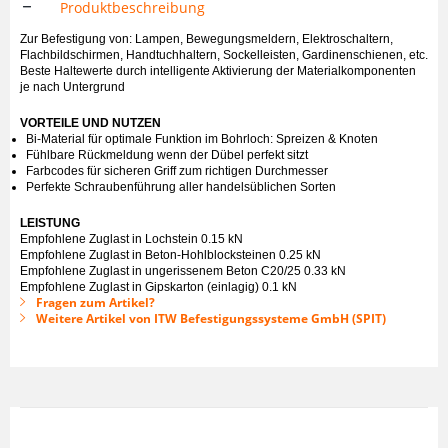
Produktbeschreibung
Zur Befestigung von: Lampen, Bewegungsmeldern, Elektroschaltern,
Flachbildschirmen, Handtuchhaltern, Sockelleisten, Gardinenschienen, etc.
Beste Haltewerte durch intelligente Aktivierung der Materialkomponenten
je nach Untergrund
VORTEILE UND NUTZEN
Bi-Material für optimale Funktion im Bohrloch: Spreizen & Knoten
Fühlbare Rückmeldung wenn der Dübel perfekt sitzt
Farbcodes für sicheren Griff zum richtigen Durchmesser
Perfekte Schraubenführung aller handelsüblichen Sorten
LEISTUNG
Empfohlene Zuglast in Lochstein 0.15 kN
Empfohlene Zuglast in Beton-Hohlblocksteinen 0.25 kN
Empfohlene Zuglast in ungerissenem Beton C20/25 0.33 kN
Empfohlene Zuglast in Gipskarton (einlagig) 0.1 kN
Fragen zum Artikel?
Weitere Artikel von ITW Befestigungssysteme GmbH (SPIT)