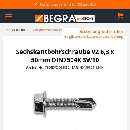
Kostenloser Versand ab 100 Euro (DE)
Übersicht
Selbstbohrschrauben
Bestellung widerrufen
Es gilt unsere
Datenschutzerklärung
Sechskantbohrschraube VZ 6,3 x
50mm DIN7504K SW10
Artikel-Nr.:
7504KVZ-063050
EAN:
4043952516300