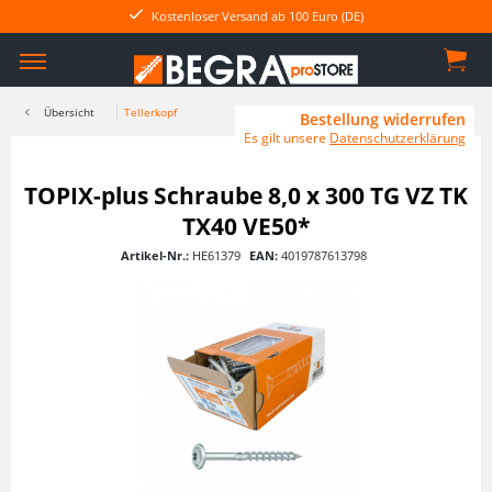
Kostenloser Versand ab 100 Euro (DE)
Übersicht
Tellerkopf
Bestellung widerrufen
Es gilt unsere
Datenschutzerklärung
TOPIX-plus Schraube 8,0 x 300 TG VZ TK
TX40 VE50*
Artikel-Nr.:
HE61379
EAN:
4019787613798