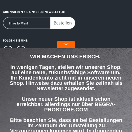
ABONNIEREN SIE UNSEREN NEWSLETTER:
Bestellen
FOLGEN SIE UNS:
WIR MACHEN UNS FRISCH.
In wenigen Tagen, stellen wir unseren Shop,
auf eine neue, zukunftsfähige Software um.
SERVICE HOTLINE
Ihr Kundenkonto zieht mit in unseren neuen
Shop. Hinweise dazu erhalten Sie zeitnah als
Newsletter zugesendet.
SHOP SERVICE
Unser neuer Shop ist aktuell schon
INFORMATIONEN
erreichbar, allerdings nur über BEGRA-
PROSTORE.COM
ZAHLUNG & VERSAND
Bitte beachten Sie, dass es bei Bestellungen
im Zeitraum der Umstellung zu
Verzögerungen kommen wird. In dringenden
Über uns
Hilfe / Support
Kontakt