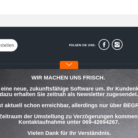
stellen
FOLGEN SIE UNS:
WIR MACHEN UNS FRISCH.
INFORMATIONEN
f eine neue, zukunftsfähige Software um. Ihr Kunden
Über uns
dazu erhalten Sie zeitnah als Newsletter zugesendet
orgung
Datenschutz
Impressum
st aktuell schon erreichbar, allerdings nur über
lungsbedingungen
 Zeitraum der Umstellung zu Verzögerungen kommen w
Kontaktaufnahme unter 069-42694267.
ng
Vielen Dank für Ihr Verständnis.