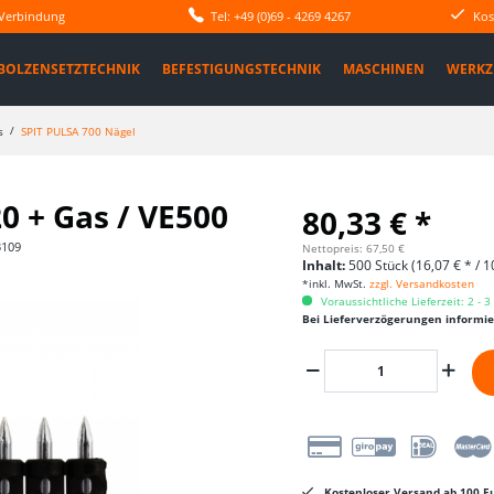
 Verbindung
Tel: +49 (0)69 - 4269 4267
Kos
BOLZENSETZTECHNIK
BEFESTIGUNGSTECHNIK
MASCHINEN
WERKZ
s
SPIT PULSA 700 Nägel
0 + Gas / VE500
80,33 € *
3109
Nettopreis: 67,50 €
Inhalt:
500 Stück (16,07 € * / 1
*inkl. MwSt.
zzgl. Versandkosten
Voraussichtliche Lieferzeit: 2 - 
Bei Lieferverzögerungen informi
Kostenloser Versand ab 100 Eu