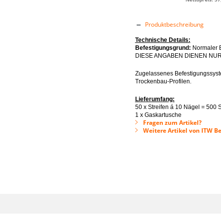
Produktbeschreibung
Technische Details:
Befestigungsgrund:
Normaler Be
DIESE ANGABEN DIENEN NUR
Zugelassenes Befestigungssyst
Trockenbau-Profilen.
Lieferumfang:
50 x Streifen á 10 Nägel = 500
1 x Gaskartusche
Fragen zum Artikel?
Weitere Artikel von ITW B