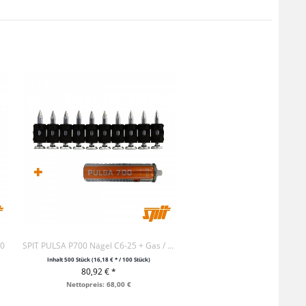
00
SPIT PULSA P700 Nägel C6-25 + Gas / VE500
Inhalt
500 Stück
(16,18 € * / 100 Stück)
80,92 € *
+ IN DEN WARENKORB
Nettopreis: 68,00 €