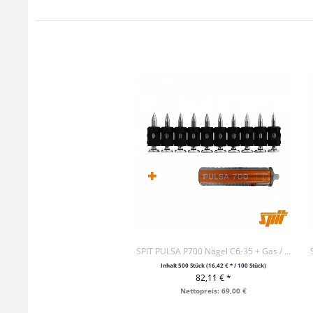
SPIT PULSA P700 Nägel C6-35 + Gas / VE500
Inhalt
500 Stück
(16,42 € * / 100 Stück)
82,11 € *
+ IN DEN WARENKORB
Nettopreis: 69,00 €