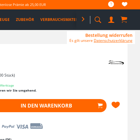
tenlose Prämie ab 25,00 EUR
EUGE
ZUBEHÖR
VERBRAUCHSMATERIAL

%SALE%
PRO DEALS
Bestellung widerrufen
Es gilt unsere
Datenschutzerklärung
00 Stück)
3 Werktage
eren wir Sie umgehend.
IN DEN
WARENKORB
ro (DE)