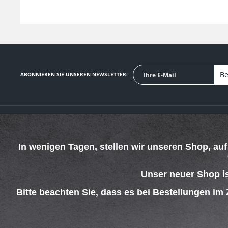
Be
ABONNIEREN SIE UNSEREN NEWSLETTER:
SERVICE HOTLINE
SHOP SERVICE
In wenigen Tagen, stellen wir unseren Shop, au
Telefonische Unterstützung und Beratung unter:
Defektes Produkt
Verpackungsents
069 - 4269 4267
Kontakt
Unser neuer Shop i
Mo-Do. 08:00 - 15:00 Uhr
Versand und Zah
Fr. 08:00 - 13:00 Uhr
Rückgabe
Bitte beachten Sie, dass es bei Bestellungen im
Widerrufsrecht
Batterieentsorgu
AGB