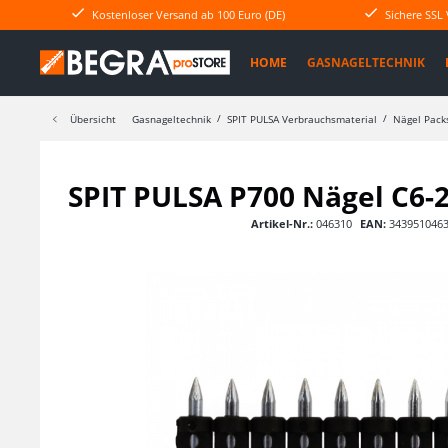
Kostenloser Versand ab 100 Euro (DE)
Sichere SSL
HOME
GASNAGELTECHNIK
Übersicht
Gasnageltechnik
SPIT PULSA Verbrauchsmaterial
Nägel Pack
SPIT PULSA P700 Nägel C6-2
Artikel-Nr.:
046310
EAN:
343951046