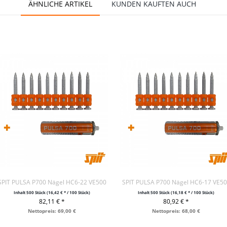
ÄHNLICHE ARTIKEL
KUNDEN KAUFTEN AUCH
SPIT PULSA P700 Nägel HC6-22 VE500
SPIT PULSA P700 Nägel HC6-17 VE5
Inhalt
500 Stück
(16,42 € * / 100 Stück)
Inhalt
500 Stück
(16,18 € * / 100 Stück)
82,11 € *
80,92 € *
+ IN DEN WARENKORB
+ IN DEN WARENKORB
Nettopreis: 69,00 €
Nettopreis: 68,00 €