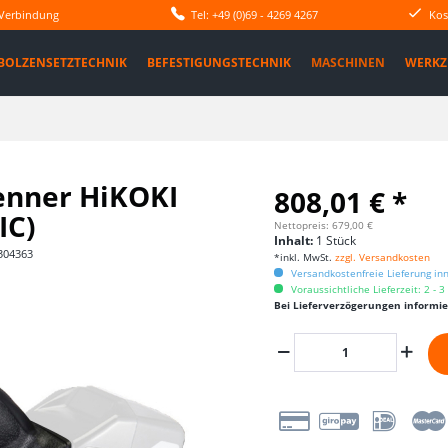
 Verbindung
Tel: +49 (0)69 - 4269 4267
Kos
BOLZENSETZTECHNIK
BEFESTIGUNGSTECHNIK
MASCHINEN
WERKZ
enner HiKOKI
808,01 € *
IC)
Nettopreis: 679,00 €
Inhalt:
1 Stück
304363
*inkl. MwSt.
zzgl. Versandkosten
Versandkostenfreie Lieferung in
Voraussichtliche Lieferzeit: 2 - 
Bei Lieferverzögerungen informi