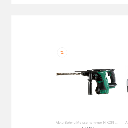
Akku-Bohr-u Meisselhammer HiKOKI DH18DBL BASIC/HSC