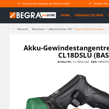
Kostenloser Versand ab 100 Euro (DE)
Sichere SSL
HOME
GASNAGELTECHNIK
Übersicht
Maschinen
Akkumaschinen 18V
Basic Geräte ohne Akkus
Akku-Gewindestangentr
CL18DSLU (BAS
Artikel-Nr.:
CL18DSLU6Z
EAN:
4966376