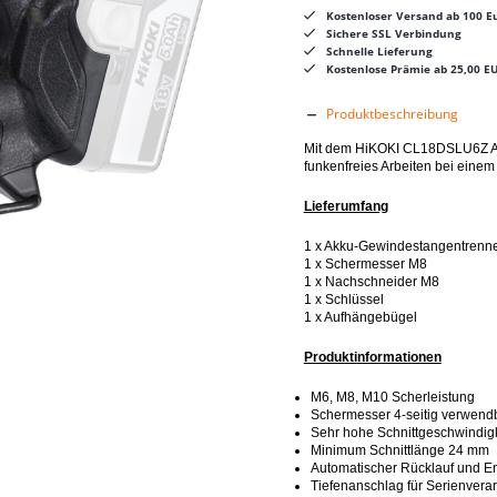
Kostenloser Versand ab 100 Eu
Sichere SSL Verbindung
Schnelle Lieferung
Kostenlose Prämie ab 25,00 E
Produktbeschreibung
Mit dem HiKOKI CL18DSLU6Z Ak
funkenfreies Arbeiten bei einem
Lieferumfang
1 x Akku-Gewindestangentrenne
1 x Schermesser M8
1 x Nachschneider M8
1 x Schlüssel
1 x Aufhängebügel
Produktinformationen
M6, M8, M10 Scherleistung
Schermesser 4-seitig verwend
Sehr hohe Schnittgeschwindigke
Minimum Schnittlänge 24 mm
Automatischer Rücklauf und E
Tiefenanschlag für Serienvera