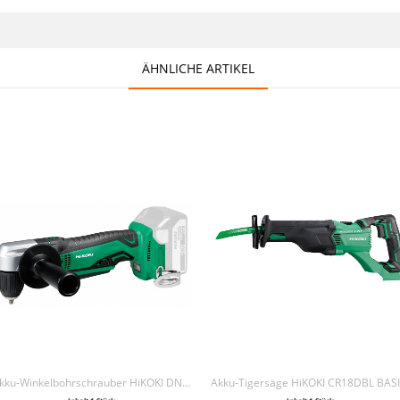
ÄHNLICHE ARTIKEL
Akku-Winkelbohrschrauber HiKOKI DN18DSL BASIC