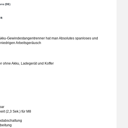
ro (DE)
UR
ku-Gewindestangentrenner hat man Absolutes spanloses und
 niedrigen Arbeitsgeräusch
r ohne Akku, Ladegerät und Koffer
bar
it (2,3 Sek.) für M8
ndabschaltung
rbeitung