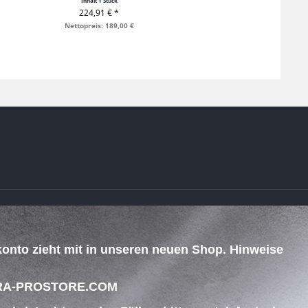
Inhalt
1 Stück
224,91 € *
+ IN DEN WARENKORB
Nettopreis: 189,00 €
ZAHLUNG & VERSAND
konto zieht mit in unseren neuen Shop. Hinweise
.
 BEGRA-PROSTORE.COM