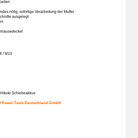
beiten
es nötig, sofortige Verarbeitung der Mutter
chnitte ausgelegt
en
ehäusedeckel
8 / M10
& Hikoki Schiebeakkus
KI Power Tools Deutschland GmbH