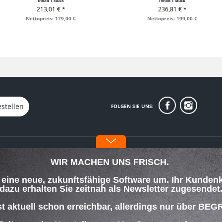
Inhalt
1 Stück
Inhalt
1 Stück
213,01 € *
236,81 € *
+ IN DEN WARENKORB
+ IN DEN WARENKORB
Nettopreis: 179,00 €
Nettopreis: 199,00 €
stellen
FOLGEN SIE UNS:
INFORMATIONEN
WIR MACHEN UNS FRISCH.
Über uns
f eine neue, zukunftsfähige Software um. Ihr Kunden
orgung
Datenschutz
dazu erhalten Sie zeitnah als Newsletter zugesendet
Impressum
lungsbedingungen
st aktuell schon erreichbar, allerdings nur über