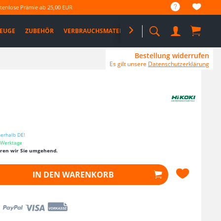
tenlose Prämie ab 25,00 EUR
EUGE
ZUBEHÖR
VERBRAUCHSMATERIAL

%SALE%
PRO DEALS
Bestellung widerrufen
Es gilt unsere
Datenschutzerklärung
nerhalb DE!
3 Werktage
eren wir Sie umgehend.
IN DEN
WARENKORB