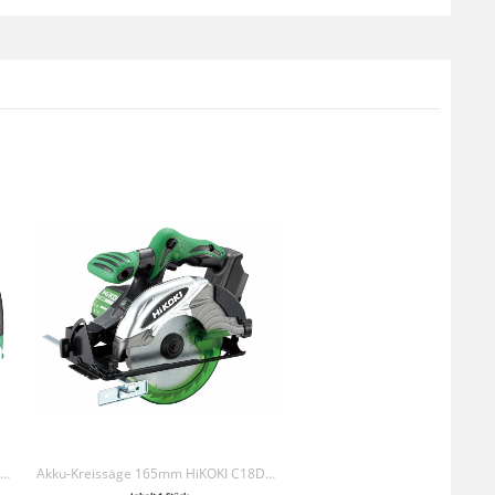
Akku-Tigersäge HiKOKI CR18DBL BASIC (KARTON)
Akku-Kreissäge 165mm HiKOKI C18DBAL BASIC (HSC IV)