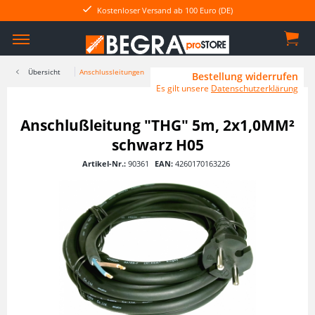
Kostenloser Versand ab 100 Euro (DE)
Übersicht
Anschlussleitungen
Bestellung widerrufen
Es gilt unsere
Datenschutzerklärung
Anschlußleitung "THG" 5m, 2x1,0MM²
schwarz H05
Artikel-Nr.:
90361
EAN:
4260170163226