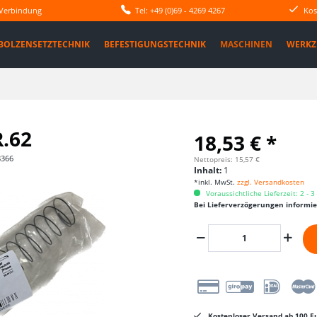
 Verbindung
Tel: +49 (0)69 - 4269 4267
Kos
BOLZENSETZTECHNIK
BEFESTIGUNGSTECHNIK
MASCHINEN
WERKZ
.62
18,53 € *
8366
Nettopreis: 15,57 €
Inhalt:
1
*inkl. MwSt.
zzgl. Versandkosten
Voraussichtliche Lieferzeit: 2 - 
Bei Lieferverzögerungen informi
Kostenloser Versand ab 100 Eu