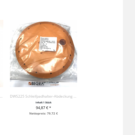
225 Halterplatte f. Schaumstoff R.66
DWS225 Schleifpadhalter-Abdeckung R.64
Inhalt
1 Stück
94,87 € *
+ IN DEN WARENKORB
Nettopreis: 79,72 €