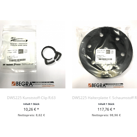
DWS225 Kunststoff-Clip R.63
DWS
Inhalt
1 Stück
Inhalt
1 Stück
10,26 € *
117,76 € *
+ IN DEN WARENKORB
+ IN DEN WARENKORB
Nettopreis: 8,62 €
Nettopreis: 98,96 €