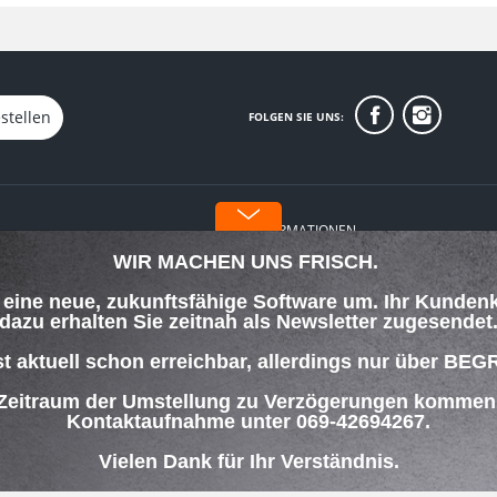
stellen
FOLGEN SIE UNS:
WIR MACHEN UNS FRISCH.
INFORMATIONEN
f eine neue, zukunftsfähige Software um. Ihr Kunden
Über uns
dazu erhalten Sie zeitnah als Newsletter zugesendet
orgung
Datenschutz
Impressum
st aktuell schon erreichbar, allerdings nur über
lungsbedingungen
 Zeitraum der Umstellung zu Verzögerungen kommen w
Kontaktaufnahme unter 069-42694267.
ng
Vielen Dank für Ihr Verständnis.
Ihr BEGRA-TEAM