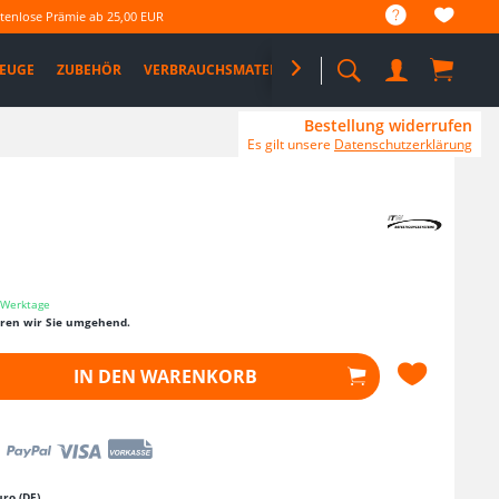
tenlose Prämie ab 25,00 EUR
EUGE
ZUBEHÖR
VERBRAUCHSMATERIAL

%SALE%
PRO DEALS
Bestellung widerrufen
Es gilt unsere
Datenschutzerklärung
3 Werktage
eren wir Sie umgehend.
IN DEN
WARENKORB
ro (DE)