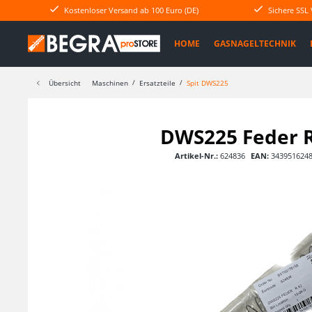
Kostenloser Versand ab 100 Euro (DE)
Sichere SSL
HOME
GASNAGELTECHNIK
Übersicht
Maschinen
Ersatzteile
Spit DWS225
DWS225 Feder R
Artikel-Nr.:
624836
EAN:
343951624