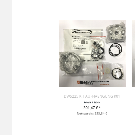
DWS225 KIT AUFHAENGUNG K01
Inhalt
1 Stück
301,47 € *
+ IN DEN WARENKORB
Nettopreis: 253,34 €