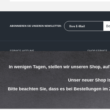
Be
ABONNIEREN SIE UNSEREN NEWSLETTER:
SERVICE HOTLINE
SHOP SERVICE
In wenigen Tagen, stellen wir unseren Shop, au
Telefonische Unterstützung und Beratung unter:
Defektes Produkt
Verpackungsents
069 - 4269 4267
Kontakt
Unser neuer Shop i
Mo-Do. 08:00 - 15:00 Uhr
Versand und Zah
Fr. 08:00 - 13:00 Uhr
Rückgabe
Bitte beachten Sie, dass es bei Bestellungen im
Widerrufsrecht
Batterieentsorgu
AGB