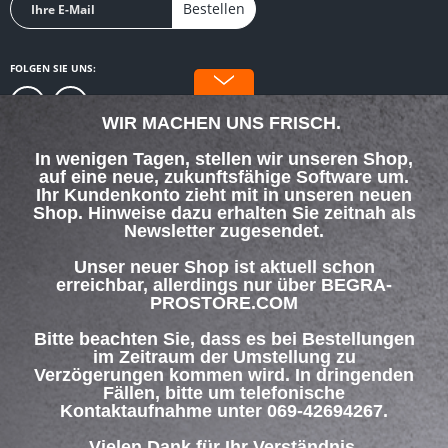
Bestellen
FOLGEN SIE UNS:
WIR MACHEN UNS FRISCH.
In wenigen Tagen, stellen wir unseren Shop,
auf eine neue, zukunftsfähige Software um.
SERVICE HOTLINE
Ihr Kundenkonto zieht mit in unseren neuen
Shop. Hinweise dazu erhalten Sie zeitnah als
Newsletter zugesendet.
SHOP SERVICE
Unser neuer Shop ist aktuell schon
INFORMATIONEN
erreichbar, allerdings nur über BEGRA-
PROSTORE.COM
ZAHLUNG & VERSAND
Bitte beachten Sie, dass es bei Bestellungen
im Zeitraum der Umstellung zu
Verzögerungen kommen wird. In dringenden
Über uns
Hilfe / Support
Kontakt
Fällen, bitte um telefonische
Versand und Zahlungsbedingungen
Widerrufsrecht
Datenschutz
Kontaktaufnahme unter 069-42694267.
AGB
Impressum
Vielen Dank für Ihr Verständnis.