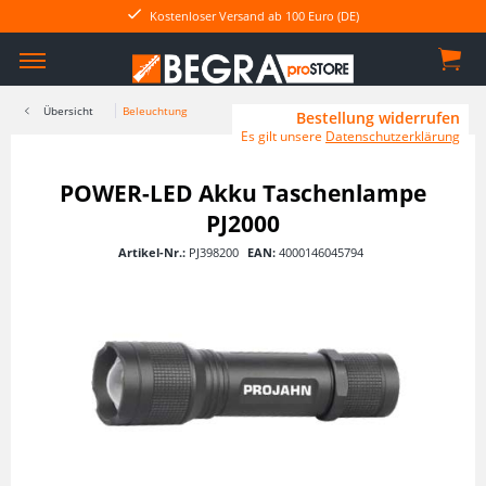
Kostenloser Versand ab 100 Euro (DE)
Übersicht
Beleuchtung
Bestellung widerrufen
Es gilt unsere
Datenschutzerklärung
POWER-LED Akku Taschenlampe
PJ2000
Artikel-Nr.:
PJ398200
EAN:
4000146045794