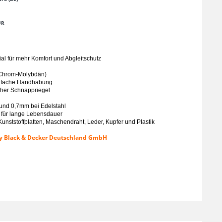
UR
ial für mehr Komfort und Abgleitschutz
(Chrom-Molybdän)
einfache Handhabung
her Schnappriegel
 und 0,7mm bei Edelstahl
für lange Lebensdauer
Kunststoffplatten, Maschendraht, Leder, Kupfer und Plastik
ey Black & Decker Deutschland GmbH