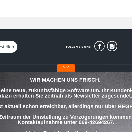
stellen
FOLGEN SIE UNS:
INFORMATIONEN
WIR MACHEN UNS FRISCH.
Über uns
f eine neue, zukunftsfähige Software um. Ihr Kunden
orgung
Datenschutz
dazu erhalten Sie zeitnah als Newsletter zugesendet
Impressum
lungsbedingungen
st aktuell schon erreichbar, allerdings nur über
 Zeitraum der Umstellung zu Verzögerungen kommen w
ng
Kontaktaufnahme unter 069-42694267.