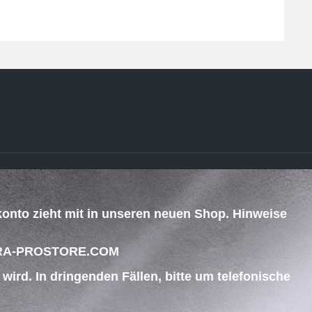
ZAHLUNG & VERSAND
konto zieht mit in unseren neuen Shop. Hinweise
.
 BEGRA-PROSTORE.COM
ird. In dringenden Fällen, bitte um telefonische