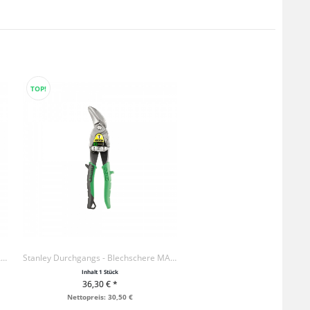
TOP!
Stanley Durchgangs - Blechschere MAXSTEEL, links
Stanley Durchgangs - Blechschere MAXSTEEL, rechts
Inhalt
1 Stück
36,30 € *
+ IN DEN WARENKORB
Nettopreis: 30,50 €