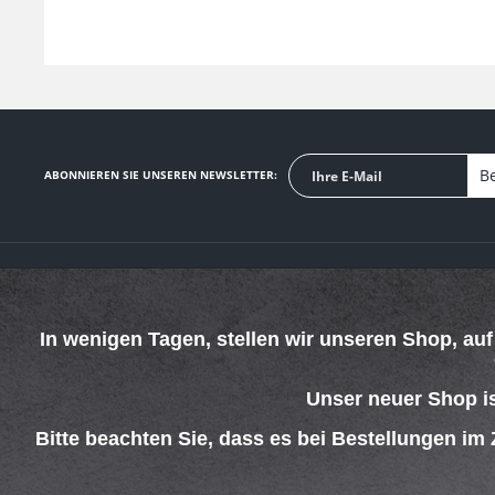
Be
ABONNIEREN SIE UNSEREN NEWSLETTER:
SERVICE HOTLINE
SHOP SERVICE
Telefonische Unterstützung und Beratung unter:
Defektes Produkt
In wenigen Tagen, stellen wir unseren Shop, au
Verpackungsents
069 - 4269 4267
Kontakt
Mo-Do. 08:00 - 15:00 Uhr
Versand und Zah
Fr. 08:00 - 13:00 Uhr
Unser neuer Shop i
Rückgabe
Widerrufsrecht
Bitte beachten Sie, dass es bei Bestellungen im
Batterieentsorgu
AGB