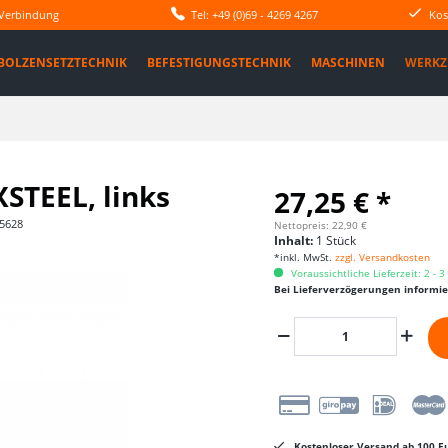
 Verbindung
Tel: +49 (0)69 - 4269 4267
Kos
BOLZENSETZTECHNIK
BEFESTIGUNGSTECHNIK
MASCHINEN
WERKZ
STEEL, links
27,25 € *
5628
Nettopreis: 22,90 €
Inhalt:
1 Stück
*inkl. MwSt.
zzgl. Versandkosten
Voraussichtliche Lieferzeit: 2 - 
Bei Lieferverzögerungen informi
Kostenloser Versand ab 100 Eu