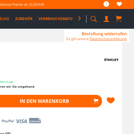
tenlose Prämie ab 25,00 EUR
EUGE
ZUBEHÖR
VERBRAUCHSMATERIAL

%SALE%
PRO DEALS
Bestellung widerrufen
Es gilt unsere
Datenschutzerklärung
3 Werktage
eren wir Sie umgehend.
IN DEN
WARENKORB
ro (DE)