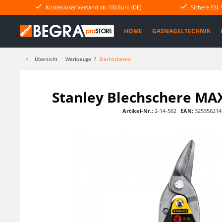
Kostenloser Versand ab 100 Euro (DE)
Sichere SSL
HOME
GASNAGELTECHNIK
Übersicht
Werkzeuge
Blechscheren
Stanley Blechschere MAX
Artikel-Nr.:
2-14-562
EAN:
325356214