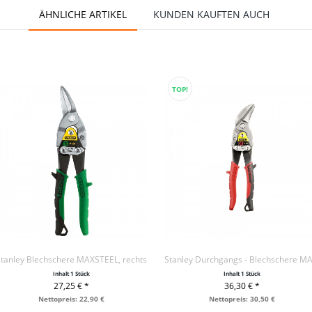
ÄHNLICHE ARTIKEL
KUNDEN KAUFTEN AUCH
TOP!
Stanley Blechschere MAXSTEEL, rechts
Inhalt
1 Stück
Inhalt
1 Stück
27,25 € *
36,30 € *
+ IN DEN WARENKORB
+ IN DEN WARENKORB
Nettopreis: 22,90 €
Nettopreis: 30,50 €