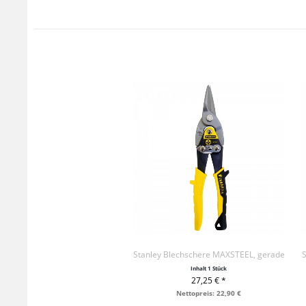
Stanley Blechschere MAXSTEEL, gerade
Inhalt
1 Stück
27,25 € *
+ IN DEN WARENKORB
Nettopreis: 22,90 €