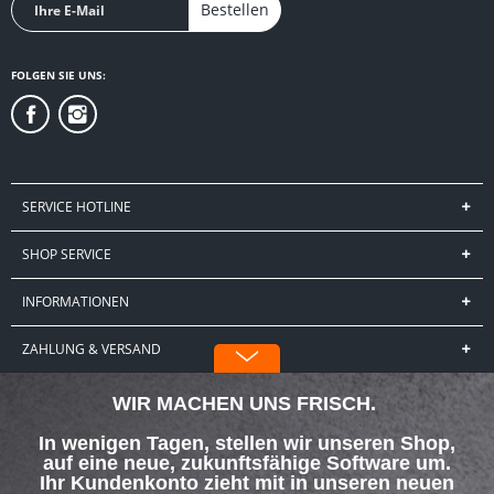
Bestellen
FOLGEN SIE UNS:
WIR MACHEN UNS FRISCH.
SERVICE HOTLINE
In wenigen Tagen, stellen wir unseren Shop,
auf eine neue, zukunftsfähige Software um.
Ihr Kundenkonto zieht mit in unseren neuen
SHOP SERVICE
Shop. Hinweise dazu erhalten Sie zeitnah als
Newsletter zugesendet.
INFORMATIONEN
Unser neuer Shop ist aktuell schon
ZAHLUNG & VERSAND
erreichbar, allerdings nur über BEGRA-
PROSTORE.COM
Bitte beachten Sie, dass es bei Bestellungen
Über uns
Hilfe / Support
Kontakt
im Zeitraum der Umstellung zu
Verzögerungen kommen wird. In dringenden
Versand und Zahlungsbedingungen
Widerrufsrecht
Datenschutz
Fällen, bitte um telefonische
AGB
Impressum
Kontaktaufnahme unter 069-42694267.