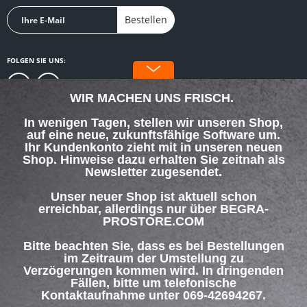
Bestellen
FOLGEN SIE UNS:
WIR MACHEN UNS FRISCH.
In wenigen Tagen, stellen wir unseren Shop,
auf eine neue, zukunftsfähige Software um.
SERVICE HOTLINE
Ihr Kundenkonto zieht mit in unseren neuen
Shop. Hinweise dazu erhalten Sie zeitnah als
Newsletter zugesendet.
SHOP SERVICE
Unser neuer Shop ist aktuell schon
INFORMATIONEN
erreichbar, allerdings nur über BEGRA-
PROSTORE.COM
ZAHLUNG & VERSAND
Bitte beachten Sie, dass es bei Bestellungen
im Zeitraum der Umstellung zu
Verzögerungen kommen wird. In dringenden
Über uns
Hilfe / Support
Kontakt
Fällen, bitte um telefonische
Versand und Zahlungsbedingungen
Widerrufsrecht
Datenschutz
Kontaktaufnahme unter 069-42694267.