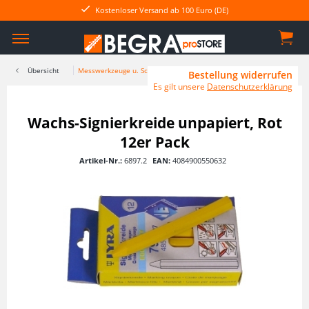
Kostenloser Versand ab 100 Euro (DE)
Übersicht
Messwerkzeuge u. Schreibgeräte
Bestellung widerrufen
Es gilt unsere
Datenschutzerklärung
Wachs-Signierkreide unpapiert, Rot
12er Pack
Artikel-Nr.:
6897.2
EAN:
4084900550632