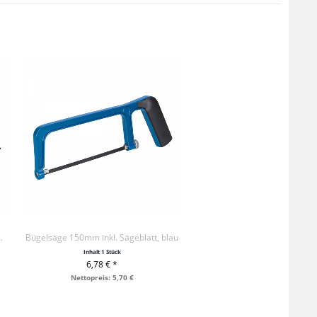
e 150mm 10er Pack
Bügelsäge 150mm inkl. Sägeblatt, blau
Inhalt
1 Stück
6,78 € *
+ IN DEN WARENKORB
Nettopreis: 5,70 €