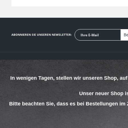
Be
ABONNIEREN SIE UNSEREN NEWSLETTER:
SERVICE HOTLINE
SHOP SERVICE
Telefonische Unterstützung und Beratung unter:
Defektes Produkt
In wenigen Tagen, stellen wir unseren Shop, au
Verpackungsents
069 - 4269 4267
Kontakt
Mo-Do. 08:00 - 15:00 Uhr
Versand und Zah
Fr. 08:00 - 13:00 Uhr
Unser neuer Shop i
Rückgabe
Widerrufsrecht
Bitte beachten Sie, dass es bei Bestellungen im
Batterieentsorgu
AGB