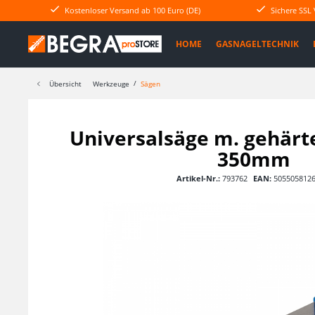
Kostenloser Versand ab 100 Euro (DE)
Sichere SSL
HOME
GASNAGELTECHNIK
Übersicht
Werkzeuge
Sägen
Universalsäge m. gehärt
350mm
Artikel-Nr.:
793762
EAN:
505505812