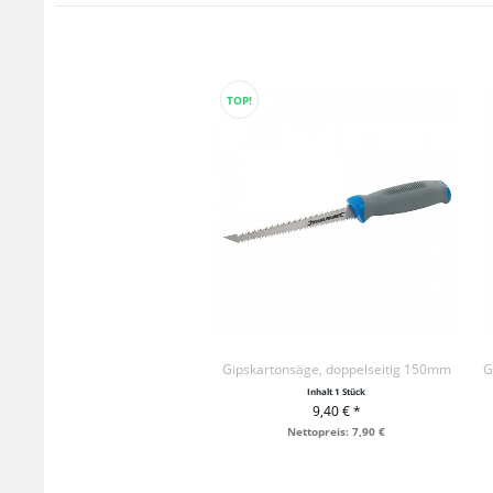
TOP!
Gipskartonsäge, doppelseitig 150mm
Inhalt
1 Stück
9,40 € *
+ IN DEN WARENKORB
Nettopreis: 7,90 €