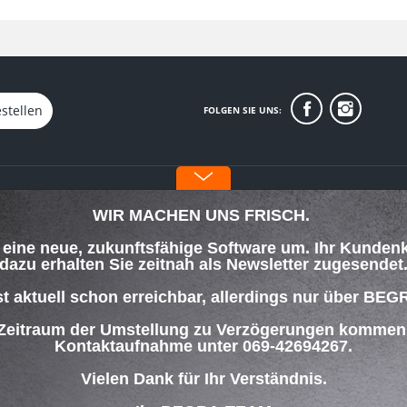
stellen
FOLGEN SIE UNS:
INFORMATIONEN
WIR MACHEN UNS FRISCH.
Über uns
f eine neue, zukunftsfähige Software um. Ihr Kunden
orgung
Datenschutz
dazu erhalten Sie zeitnah als Newsletter zugesendet
Impressum
lungsbedingungen
st aktuell schon erreichbar, allerdings nur über
 Zeitraum der Umstellung zu Verzögerungen kommen w
ng
Kontaktaufnahme unter 069-42694267.
Vielen Dank für Ihr Verständnis.