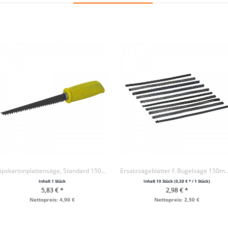
Gipskartonplattensäge, Standard 150mm
Ersatzsägeblätter f. Bügelsäg
Inhalt
1 Stück
Inhalt
10 Stück
(0,30 € * / 1 Stück)
5,83 € *
2,98 € *
+ IN DEN WARENKORB
+ IN DEN WARENKORB
Nettopreis: 4,90 €
Nettopreis: 2,50 €