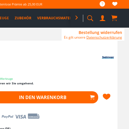
tenlose Prämie ab 25,00 EUR
EUGE
ZUBEHÖR
VERBRAUCHSMATERIAL

%SALE%
PRO DEALS
Bestellung widerrufen
Es gilt unsere
Datenschutzerklärung
3 Werktage
eren wir Sie umgehend.
IN DEN
WARENKORB
ro (DE)