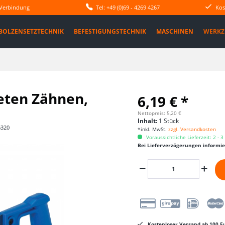
 Verbindung
Tel: +49 (0)69 - 4269 4267
Kos
BOLZENSETZTECHNIK
BEFESTIGUNGSTECHNIK
MASCHINEN
WERKZ
eten Zähnen,
6,19 € *
Nettopreis: 5,20 €
Inhalt:
1 Stück
6320
*inkl. MwSt.
zzgl. Versandkosten
Voraussichtliche Lieferzeit: 2 - 
Bei Lieferverzögerungen informi
Kostenloser Versand ab 100 Eu