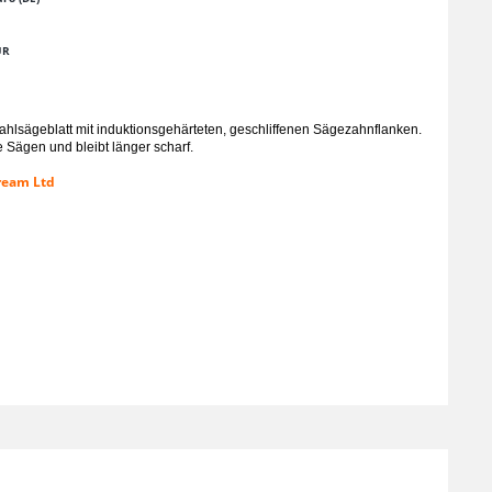
UR
ahlsägeblatt mit induktionsgehärteten, geschliffenen Sägezahnflanken.
 Sägen und bleibt länger scharf.
tream Ltd