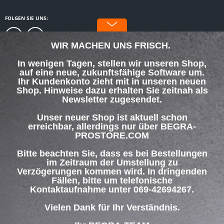
FOLGEN SIE UNS:
WIR MACHEN UNS FRISCH.
In wenigen Tagen, stellen wir unseren Shop,
auf eine neue, zukunftsfähige Software um.
SERVICE HOTLINE
Ihr Kundenkonto zieht mit in unseren neuen
Shop. Hinweise dazu erhalten Sie zeitnah als
Newsletter zugesendet.
SHOP SERVICE
Unser neuer Shop ist aktuell schon
INFORMATIONEN
erreichbar, allerdings nur über BEGRA-
PROSTORE.COM
ZAHLUNG & VERSAND
Bitte beachten Sie, dass es bei Bestellungen
im Zeitraum der Umstellung zu
Verzögerungen kommen wird. In dringenden
Über uns
Hilfe / Support
Kontakt
Fällen, bitte um telefonische
Versand und Zahlungsbedingungen
Widerrufsrecht
Datenschutz
Kontaktaufnahme unter 069-42694267.
AGB
Impressum
Vielen Dank für Ihr Verständnis.
* Alle Preise inkl. gesetzl. Mehrwertsteuer zzgl.
Versandkosten
und ggf.
Nachnahmegebühren, wenn nicht anders beschrieben