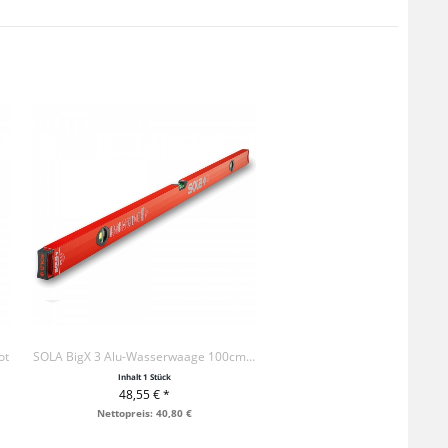
ot
SOLA BigX 3 Alu-Wasserwaage 100cm, rot
Inhalt
1 Stück
48,55 € *
+ IN DEN WARENKORB
Nettopreis: 40,80 €