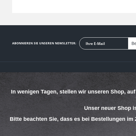
Be
ABONNIEREN SIE UNSEREN NEWSLETTER:
SERVICE HOTLINE
SHOP SERVICE
Telefonische Unterstützung und Beratung unter:
Defektes Produkt
In wenigen Tagen, stellen wir unseren Shop, au
Verpackungsents
069 - 4269 4267
Kontakt
Mo-Do. 08:00 - 15:00 Uhr
Versand und Zah
Fr. 08:00 - 13:00 Uhr
Unser neuer Shop i
Rückgabe
Widerrufsrecht
Bitte beachten Sie, dass es bei Bestellungen im
Batterieentsorgu
AGB