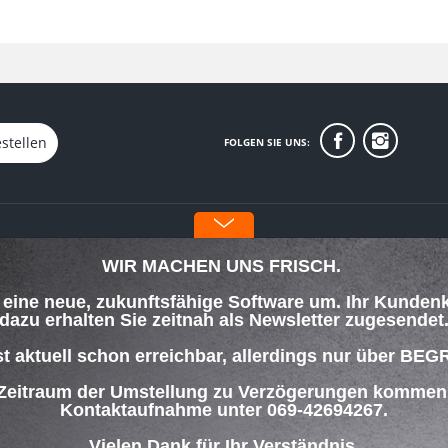
stellen
FOLGEN SIE UNS:
INFORMATIONEN
WIR MACHEN UNS FRISCH.
Über uns
f eine neue, zukunftsfähige Software um. Ihr Kunden
orgung
Datenschutz
dazu erhalten Sie zeitnah als Newsletter zugesendet
Impressum
lungsbedingungen
st aktuell schon erreichbar, allerdings nur über
 Zeitraum der Umstellung zu Verzögerungen kommen w
ng
Kontaktaufnahme unter 069-42694267.
Vielen Dank für Ihr Verständnis.