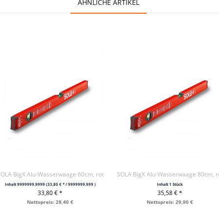
ÄHNLICHE ARTIKEL
OLA BigX Alu-Wasserwaage 60cm, rot
SOLA BigX Alu-Wasserwaage 80cm, r
Inhalt
9999999.9999
(33,80 € * / 9999999.999 )
Inhalt
1 Stück
33,80 € *
35,58 € *
+ IN DEN WARENKORB
+ IN DEN WARENKORB
Nettopreis: 28,40 €
Nettopreis: 29,90 €