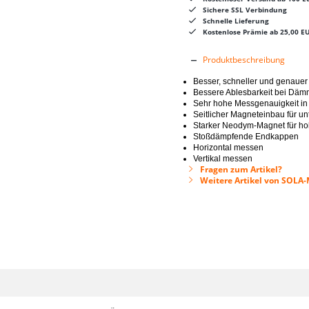
Sichere SSL Verbindung
Schnelle Lieferung
Kostenlose Prämie ab 25,00 E
Produktbeschreibung
Besser, schneller und genaue
Bessere Ablesbarkeit bei Däm
Sehr hohe Messgenauigkeit i
Seitlicher Magneteinbau für 
Starker Neodym-Magnet für hoh
Stoßdämpfende Endkappen
Horizontal messen
Vertikal messen
Fragen zum Artikel?
Weitere Artikel von SOLA