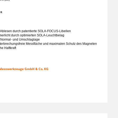
UR
r Ablesen durch patentierte SOLA-FOCUS-Libellen
merlicht durch optimierten SOLA-Leuchtbelag
n Normal- und Umschlaglage
unterbrechungsfreie Messfläche und maximalen Schutz des Magneten
e Haftkraft
-Messwerkzeuge GmbH & Co. KG