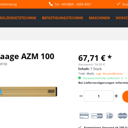
 Verbindung
Tel: +49 (0)69 - 4269 4267
Kos
BOLZENSETZTECHNIK
BEFESTIGUNGSTECHNIK
MASCHINEN
WERKZ
aage AZM 100
67,71 € *
40132
Nettopreis: 56,90 €
Inhalt:
1 Stück
*inkl. MwSt.
zzgl. Versandkosten
Voraussichtliche Lieferzeit: 2 - 
Bei Lieferverzögerungen informi
Kostenloser Versand ab 100 Eu