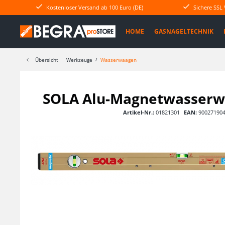
Kostenloser Versand ab 100 Euro (DE)
Sichere SSL
HOME
GASNAGELTECHNIK
Übersicht
Werkzeuge
Wasserwaagen
SOLA Alu-Magnetwasserw
Artikel-Nr.:
01821301
EAN:
90027190