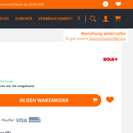
tenlose Prämie ab 25,00 EUR
EUGE
ZUBEHÖR
VERBRAUCHSMATERIAL

%SALE%
PRO DEALS
Bestellung widerrufen
Es gilt unsere
Datenschutzerklärung
3 Werktage
eren wir Sie umgehend.
IN DEN
WARENKORB
ro (DE)