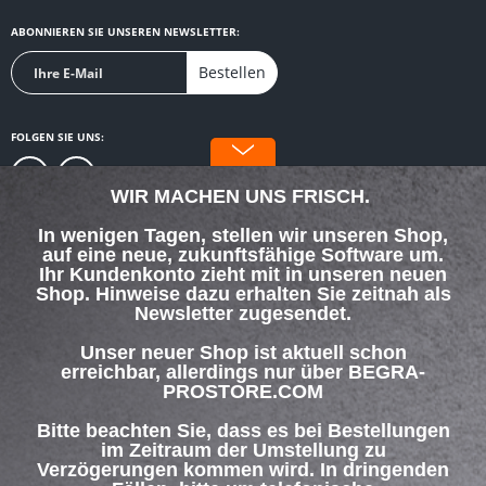
ABONNIEREN SIE UNSEREN NEWSLETTER:
Bestellen
FOLGEN SIE UNS:
WIR MACHEN UNS FRISCH.
In wenigen Tagen, stellen wir unseren Shop,
auf eine neue, zukunftsfähige Software um.
SERVICE HOTLINE
Ihr Kundenkonto zieht mit in unseren neuen
Shop. Hinweise dazu erhalten Sie zeitnah als
Newsletter zugesendet.
SHOP SERVICE
Unser neuer Shop ist aktuell schon
INFORMATIONEN
erreichbar, allerdings nur über BEGRA-
PROSTORE.COM
ZAHLUNG & VERSAND
Bitte beachten Sie, dass es bei Bestellungen
im Zeitraum der Umstellung zu
Verzögerungen kommen wird. In dringenden
Über uns
Hilfe / Support
Kontakt