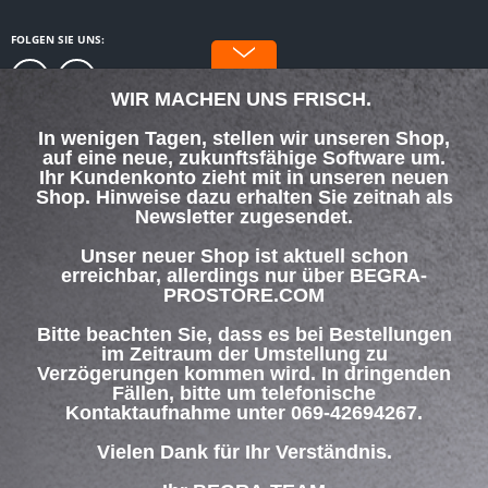
FOLGEN SIE UNS:
WIR MACHEN UNS FRISCH.
In wenigen Tagen, stellen wir unseren Shop,
auf eine neue, zukunftsfähige Software um.
SERVICE HOTLINE
Ihr Kundenkonto zieht mit in unseren neuen
Shop. Hinweise dazu erhalten Sie zeitnah als
Newsletter zugesendet.
SHOP SERVICE
Unser neuer Shop ist aktuell schon
INFORMATIONEN
erreichbar, allerdings nur über BEGRA-
PROSTORE.COM
ZAHLUNG & VERSAND
Bitte beachten Sie, dass es bei Bestellungen
im Zeitraum der Umstellung zu
Verzögerungen kommen wird. In dringenden
Über uns
Hilfe / Support
Kontakt
Fällen, bitte um telefonische
Versand und Zahlungsbedingungen
Widerrufsrecht
Datenschutz
Kontaktaufnahme unter 069-42694267.
AGB
Impressum
Vielen Dank für Ihr Verständnis.
* Alle Preise inkl. gesetzl. Mehrwertsteuer zzgl.
Versandkosten
und ggf.
Nachnahmegebühren, wenn nicht anders beschrieben