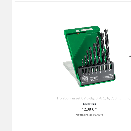
Holzbohrerset CV 8-tlg. 3, 4, 5, 6, 7, 8, 9 + 10mm
Inhalt
1 Set
12,38 € *
+ IN DEN WARENKORB
Nettopreis: 10,40 €