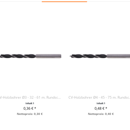
CV-Holzbohrer Ø3 - 32 - 61 m. Rundschaft
CV-Holzbohre
Inhalt
1
Inhalt
1
0,36 € *
0,48 € *
+ IN DEN WARENKORB
+ IN DEN WARENKORB
Nettopreis: 0,30 €
Nettopreis: 0,40 €