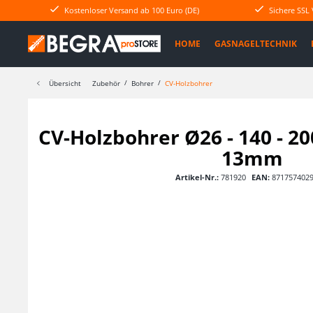
Kostenloser Versand ab 100 Euro (DE)
Sichere SSL
HOME
GASNAGELTECHNIK
Übersicht
Zubehör
Bohrer
CV-Holzbohrer
CV-Holzbohrer Ø26 - 140 - 2
13mm
Artikel-Nr.:
781920
EAN:
871757402