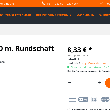
 Verbindung
Tel: +49 (0)69 - 4269 4267
Kos
BOLZENSETZTECHNIK
BEFESTIGUNGSTECHNIK
MASCHINEN
WERKZ
00 m. Rundschaft
8,33 € *
Nettopreis: 7,00 €
Inhalt:
1
9888
*inkl. MwSt.
zzgl. Versandkosten
Voraussichtliche Lieferzeit: 2 - 
Bei Lieferverzögerungen informi
Kostenloser Versand ab 100 Eu