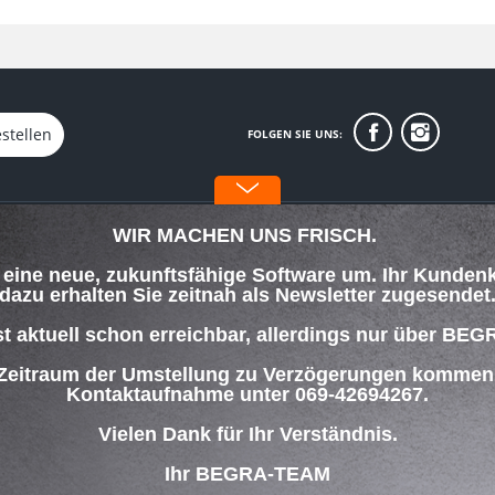
stellen
FOLGEN SIE UNS:
WIR MACHEN UNS FRISCH.
INFORMATIONEN
f eine neue, zukunftsfähige Software um. Ihr Kunden
Über uns
dazu erhalten Sie zeitnah als Newsletter zugesendet
orgung
Datenschutz
Impressum
st aktuell schon erreichbar, allerdings nur über
lungsbedingungen
 Zeitraum der Umstellung zu Verzögerungen kommen w
Kontaktaufnahme unter 069-42694267.
ng
Vielen Dank für Ihr Verständnis.
Ihr BEGRA-TEAM