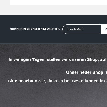
Be
ABONNIEREN SIE UNSEREN NEWSLETTER:
SERVICE HOTLINE
SHOP SERVICE
In wenigen Tagen, stellen wir unseren Shop, au
Telefonische Unterstützung und Beratung unter:
Defektes Produkt
Verpackungsents
069 - 4269 4267
Kontakt
Unser neuer Shop i
Mo-Do. 08:00 - 15:00 Uhr
Versand und Zah
Fr. 08:00 - 13:00 Uhr
Rückgabe
Bitte beachten Sie, dass es bei Bestellungen im
Widerrufsrecht
Batterieentsorgu
AGB