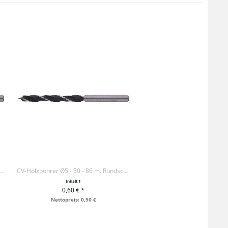
r Ø4 - 45 - 75 m. Rundschaft
CV-Holzbohrer Ø5 - 50 - 86 m. Rundschaft
Inhalt
1
0,60 € *
+ IN DEN WARENKORB
Nettopreis: 0,50 €