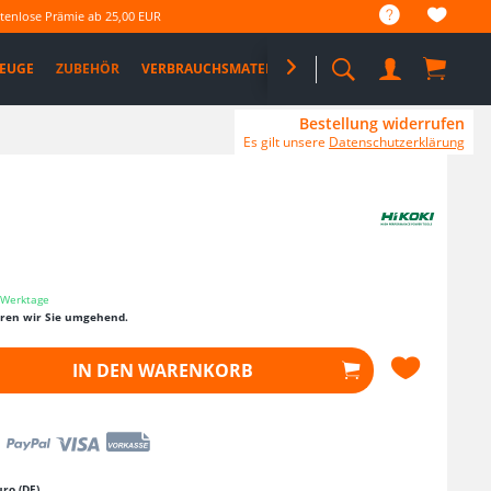
tenlose Prämie ab 25,00 EUR
EUGE
ZUBEHÖR
VERBRAUCHSMATERIAL

%SALE%
PRO DEALS
Bestellung widerrufen
Es gilt unsere
Datenschutzerklärung
3 Werktage
eren wir Sie umgehend.
IN DEN
WARENKORB
ro (DE)