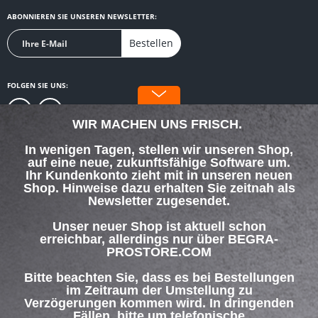
ABONNIEREN SIE UNSEREN NEWSLETTER:
Bestellen
FOLGEN SIE UNS:
WIR MACHEN UNS FRISCH.
In wenigen Tagen, stellen wir unseren Shop,
auf eine neue, zukunftsfähige Software um.
SERVICE HOTLINE
Ihr Kundenkonto zieht mit in unseren neuen
Shop. Hinweise dazu erhalten Sie zeitnah als
Newsletter zugesendet.
SHOP SERVICE
Unser neuer Shop ist aktuell schon
INFORMATIONEN
erreichbar, allerdings nur über BEGRA-
PROSTORE.COM
ZAHLUNG & VERSAND
Bitte beachten Sie, dass es bei Bestellungen
im Zeitraum der Umstellung zu
Verzögerungen kommen wird. In dringenden
Über uns
Hilfe / Support
Kontakt
Fällen, bitte um telefonische