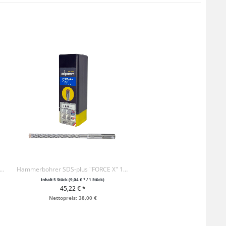
erbohrer SDS-plus "FORCE X" 10-100-160 / VE10
Hammerbohrer SDS-plus "FORCE X" 12-100-160 / VE5
Inhalt
5 Stück
(9,04 € * / 1 Stück)
45,22 € *
+ IN DEN WARENKORB
Nettopreis: 38,00 €