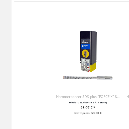
Hammerbohrer SDS-plus "FORCE X" 8-100-160 / VE10
Inhalt
10 Stück
(6,31 € * / 1 Stück)
63,07 € *
+ IN DEN WARENKORB
Nettopreis: 53,00 €