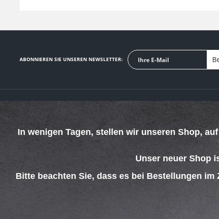
Be
ABONNIEREN SIE UNSEREN NEWSLETTER:
SERVICE HOTLINE
SHOP SERVICE
Telefonische Unterstützung und Beratung unter:
Defektes Produkt
In wenigen Tagen, stellen wir unseren Shop, au
Verpackungsents
069 - 4269 4267
Kontakt
Mo-Do. 08:00 - 15:00 Uhr
Versand und Zah
Fr. 08:00 - 13:00 Uhr
Unser neuer Shop i
Rückgabe
Widerrufsrecht
Bitte beachten Sie, dass es bei Bestellungen im
Batterieentsorgu
AGB