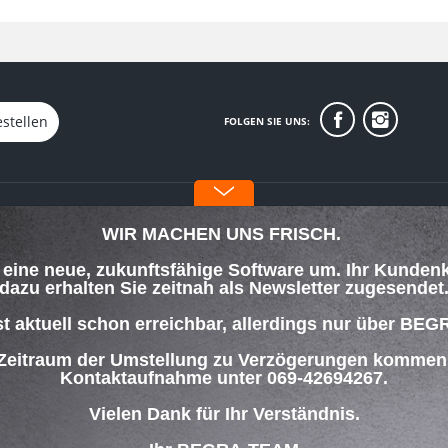
stellen
FOLGEN SIE UNS:
INFORMATIONEN
WIR MACHEN UNS FRISCH.
Über uns
f eine neue, zukunftsfähige Software um. Ihr Kunden
orgung
Datenschutz
dazu erhalten Sie zeitnah als Newsletter zugesendet
Impressum
lungsbedingungen
st aktuell schon erreichbar, allerdings nur über
 Zeitraum der Umstellung zu Verzögerungen kommen w
ng
Kontaktaufnahme unter 069-42694267.
Vielen Dank für Ihr Verständnis.