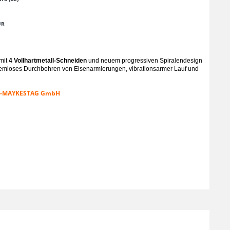
UR
mit
4 Vollhartmetall-Schneiden
und neuem progressiven Spiralendesign
lemloses Durchbohren von Eisenarmierungen, vibrationsarmer Lauf und
EN-MAYKESTAG GmbH