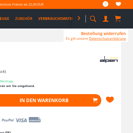
tenlose Prämie ab 25,00 EUR
EUGE
ZUBEHÖR
VERBRAUCHSMATERIAL

%SALE%
PRO DEALS
Bestellung widerrufen
Es gilt unsere
Datenschutzerklärung
ück)
3 Werktage
eren wir Sie umgehend.
IN DEN
WARENKORB
ro (DE)