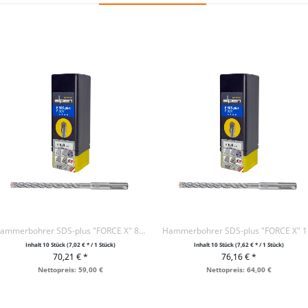
Hammerbohrer SDS-plus "FORCE X" 8-150-210 / VE10
Hamm
Inhalt
10 Stück
(7,02 € * / 1 Stück)
Inhalt
10 Stück
(7,62 € * / 1 Stück)
70,21 € *
76,16 € *
+ IN DEN WARENKORB
+ IN DEN WARENKORB
Nettopreis: 59,00 €
Nettopreis: 64,00 €