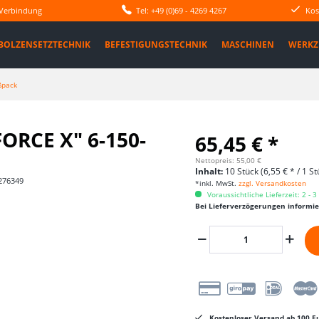
 Verbindung
Tel: +49 (0)69 - 4269 4267
Kos
BOLZENSETZTECHNIK
BEFESTIGUNGSTECHNIK
MASCHINEN
WERKZ
ßpack
ORCE X" 6-150-
65,45 € *
Nettopreis: 55,00 €
Inhalt:
10 Stück (6,55 € * / 1 St
276349
*inkl. MwSt.
zzgl. Versandkosten
Voraussichtliche Lieferzeit: 2 - 
Bei Lieferverzögerungen informi
Kostenloser Versand ab 100 Eu