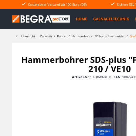
Kostenloser Versand ab 100 Euro (DE)
Sichere SSL
HOME
GASNAGELTECHNIK
Übersicht
Zubehör
Bohrer
Hammerbohrer SDS-plus 4-schneider
Gro
Hammerbohrer SDS-plus "F
210 / VE10
Artikel-Nr.:
0910-060150
EAN:
9002741