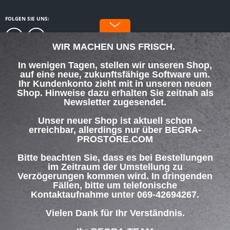
FOLGEN SIE UNS:
WIR MACHEN UNS FRISCH.
In wenigen Tagen, stellen wir unseren Shop,
auf eine neue, zukunftsfähige Software um.
SERVICE HOTLINE
Ihr Kundenkonto zieht mit in unseren neuen
Shop. Hinweise dazu erhalten Sie zeitnah als
Newsletter zugesendet.
SHOP SERVICE
Unser neuer Shop ist aktuell schon
INFORMATIONEN
erreichbar, allerdings nur über BEGRA-
PROSTORE.COM
ZAHLUNG & VERSAND
Bitte beachten Sie, dass es bei Bestellungen
im Zeitraum der Umstellung zu
Verzögerungen kommen wird. In dringenden
Über uns
Hilfe / Support
Kontakt
Fällen, bitte um telefonische
Versand und Zahlungsbedingungen
Widerrufsrecht
Datenschutz
Kontaktaufnahme unter 069-42694267.
AGB
Impressum
Vielen Dank für Ihr Verständnis.
* Alle Preise inkl. gesetzl. Mehrwertsteuer zzgl.
Versandkosten
und ggf.
Nachnahmegebühren, wenn nicht anders beschrieben