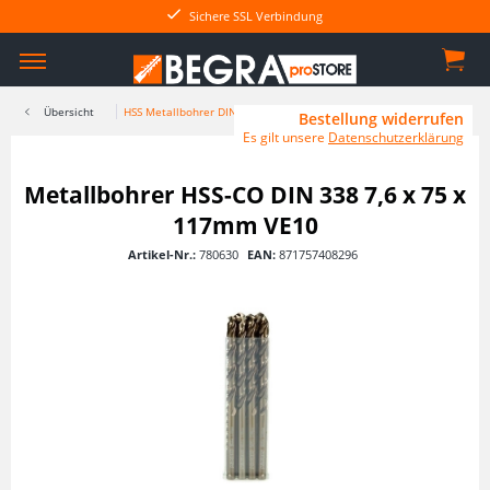
Sichere SSL Verbindung
Übersicht
HSS Metallbohrer DIN 338
Bestellung widerrufen
Es gilt unsere
Datenschutzerklärung
Metallbohrer HSS-CO DIN 338 7,6 x 75 x
117mm VE10
Artikel-Nr.:
780630
EAN:
871757408296