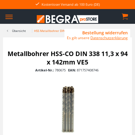
Kostenloser Versand ab 100 Euro (DE)
Übersicht
HSS Metallbohrer DIN 338
Bestellung widerrufen
Es gilt unsere
Datenschutzerklärung
Metallbohrer HSS-CO DIN 338 11,3 x 94
x 142mm VE5
Artikel-Nr.:
780675
EAN:
871757408746