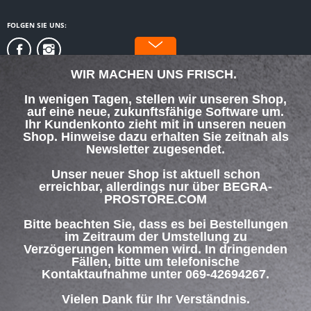
FOLGEN SIE UNS:
WIR MACHEN UNS FRISCH.
In wenigen Tagen, stellen wir unseren Shop,
auf eine neue, zukunftsfähige Software um.
SERVICE HOTLINE
Ihr Kundenkonto zieht mit in unseren neuen
Shop. Hinweise dazu erhalten Sie zeitnah als
Newsletter zugesendet.
SHOP SERVICE
Unser neuer Shop ist aktuell schon
INFORMATIONEN
erreichbar, allerdings nur über BEGRA-
PROSTORE.COM
ZAHLUNG & VERSAND
Bitte beachten Sie, dass es bei Bestellungen
im Zeitraum der Umstellung zu
Verzögerungen kommen wird. In dringenden
Über uns
Hilfe / Support
Kontakt
Fällen, bitte um telefonische
Versand und Zahlungsbedingungen
Widerrufsrecht
Datenschutz
Kontaktaufnahme unter 069-42694267.
AGB
Impressum
Vielen Dank für Ihr Verständnis.
* Alle Preise inkl. gesetzl. Mehrwertsteuer zzgl.
Versandkosten
und ggf.
Nachnahmegebühren, wenn nicht anders beschrieben