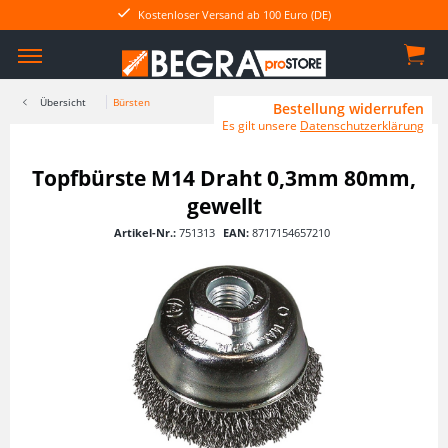
Kostenloser Versand ab 100 Euro (DE)
Übersicht
Bürsten
Bestellung widerrufen
Es gilt unsere
Datenschutzerklärung
Topfbürste M14 Draht 0,3mm 80mm,
gewellt
Artikel-Nr.:
751313
EAN:
8717154657210