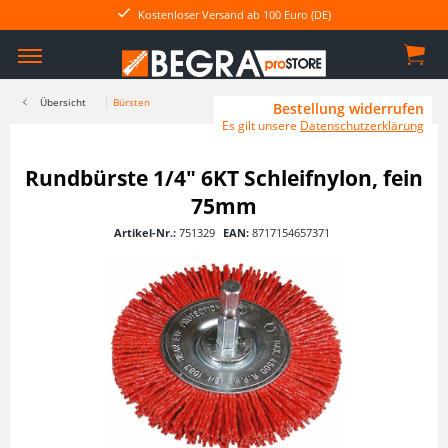
Kostenloser Versand ab 100 Euro (DE)
Übersicht
Bürsten
Bestellung widerrufen
Es gilt unsere
Datenschutzerklärung
Rundbürste 1/4" 6KT Schleifnylon, fein
75mm
Artikel-Nr.:
751329
EAN:
8717154657371