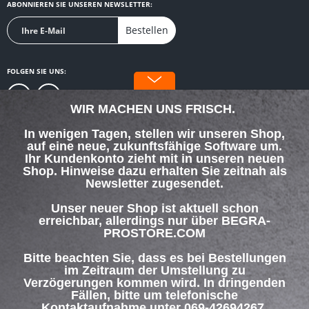
ABONNIEREN SIE UNSEREN NEWSLETTER:
Bestellen
FOLGEN SIE UNS:
WIR MACHEN UNS FRISCH.
In wenigen Tagen, stellen wir unseren Shop,
auf eine neue, zukunftsfähige Software um.
SERVICE HOTLINE
Ihr Kundenkonto zieht mit in unseren neuen
Shop. Hinweise dazu erhalten Sie zeitnah als
Newsletter zugesendet.
SHOP SERVICE
Unser neuer Shop ist aktuell schon
INFORMATIONEN
erreichbar, allerdings nur über BEGRA-
PROSTORE.COM
ZAHLUNG & VERSAND
Bitte beachten Sie, dass es bei Bestellungen
im Zeitraum der Umstellung zu
Verzögerungen kommen wird. In dringenden
Über uns
Hilfe / Support
Kontakt
Fällen, bitte um telefonische
Versand und Zahlungsbedingungen
Widerrufsrecht
Datenschutz
Kontaktaufnahme unter 069-42694267.