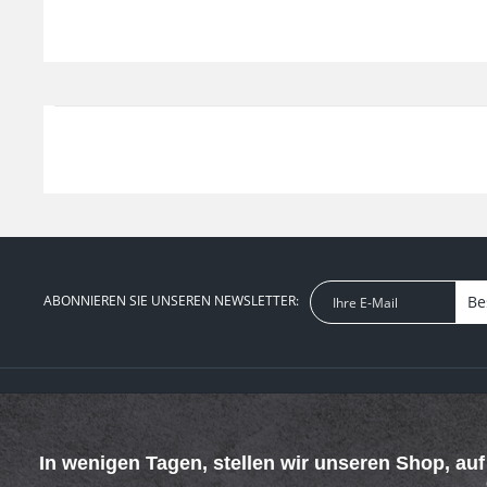
ABONNIEREN SIE UNSEREN NEWSLETTER:
Be
SERVICE HOTLINE
SHOP SERVICE
Telefonische Unterstützung und Beratung unter:
Defektes Produk
In wenigen Tagen, stellen wir unseren Shop, au
Verpackungsent
069 - 4269 4267