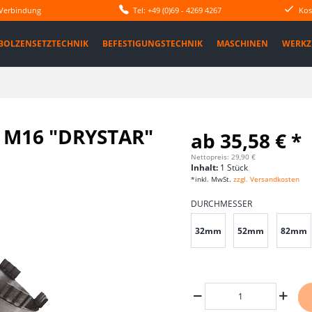
 Verbindung
Tel: +49 (0)69 - 4269 4267
Kos
BOLZENSETZTECHNIK
BEFESTIGUNGSTECHNIK
MASCHINEN
WERKZ
 M16 "DRYSTAR"
ab 35,58 € *
Nettopreis: 29,90 €
Inhalt:
1 Stück
*inkl. MwSt.
zzgl. Versandkosten
DURCHMESSER
32mm
52mm
82mm