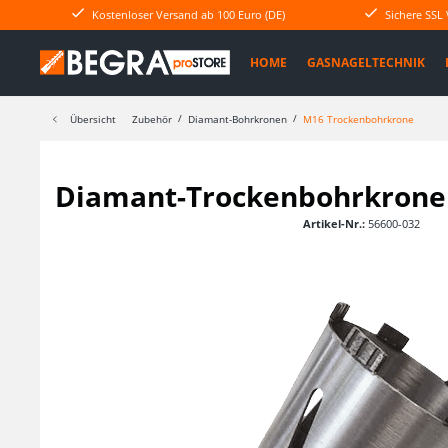
Kostenloser Versand ab 100 Euro (DE)
Sichere SSL
HOME
GASNAGELTECHNIK
Übersicht
Zubehör
Diamant-Bohrkronen
M16 Trockenbohrkrone
Diamant-Trockenbohrkrone
Artikel-Nr.:
56600-032