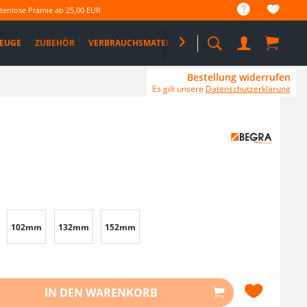
tenlose Prämie ab 25,00 EUR
EUGE
ZUBEHÖR
VERBRAUCHSMATERIAL

%SALE%
PRO DEALS
Bestellung widerrufen
Es gilt unsere
Datenschutzerklärung
102mm
132mm
152mm
IN DEN
WARENKORB