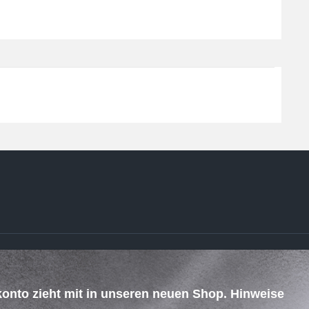
ZAHLUNG & VERSAND
konto zieht mit in unseren neuen Shop. Hinweise
.