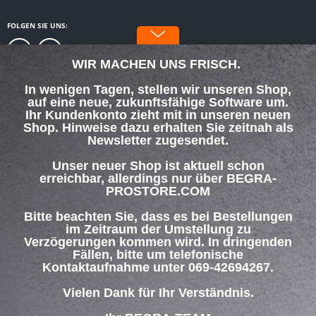
FOLGEN SIE UNS:
WIR MACHEN UNS FRISCH.
In wenigen Tagen, stellen wir unseren Shop,
auf eine neue, zukunftsfähige Software um.
SERVICE HOTLINE
Ihr Kundenkonto zieht mit in unseren neuen
Shop. Hinweise dazu erhalten Sie zeitnah als
Newsletter zugesendet.
SHOP SERVICE
Unser neuer Shop ist aktuell schon
INFORMATIONEN
erreichbar, allerdings nur über BEGRA-
PROSTORE.COM
ZAHLUNG & VERSAND
Bitte beachten Sie, dass es bei Bestellungen
im Zeitraum der Umstellung zu
Verzögerungen kommen wird. In dringenden
Über uns
Hilfe / Support
Kontakt
Fällen, bitte um telefonische
Versand und Zahlungsbedingungen
Widerrufsrecht
Datenschutz
Kontaktaufnahme unter 069-42694267.
AGB
Impressum
Vielen Dank für Ihr Verständnis.
* Alle Preise inkl. gesetzl. Mehrwertsteuer zzgl.
Versandkosten
und ggf.
Nachnahmegebühren, wenn nicht anders beschrieben