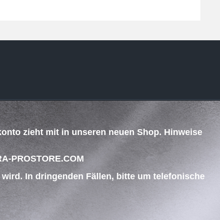
ZAHLUNG & VERSAND
konto zieht mit in unseren neuen Shop. Hinweise
.
 BEGRA-PROSTORE.COM
ird. In dringenden Fällen, bitte um telefonische