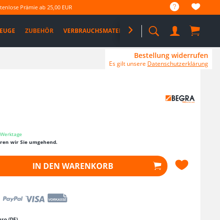
tenlose Prämie ab 25,00 EUR
EUGE
ZUBEHÖR
VERBRAUCHSMATERIAL

%SALE%
PRO DEALS
Bestellung widerrufen
Es gilt unsere
Datenschutzerklärung
3 Werktage
eren wir Sie umgehend.
IN DEN
WARENKORB
ro (DE)