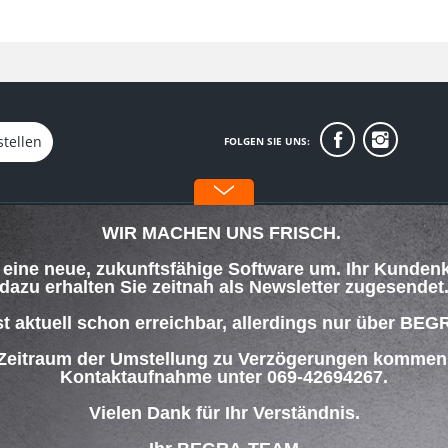
stellen
FOLGEN SIE UNS:
WIR MACHEN UNS FRISCH.
INFORMATIONEN
f eine neue, zukunftsfähige Software um. Ihr Kunden
Über uns
dazu erhalten Sie zeitnah als Newsletter zugesendet
orgung
Datenschutz
Impressum
st aktuell schon erreichbar, allerdings nur über
lungsbedingungen
 Zeitraum der Umstellung zu Verzögerungen kommen w
Kontaktaufnahme unter 069-42694267.
ng
Vielen Dank für Ihr Verständnis.