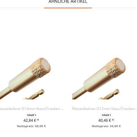
ÄHNLICHE ARTIKEL
Fliesenbohrer D14mm Nass/Trocken 1/4", NL 40mm
Fliesenbohrer D12mm
Inhalt
1
Inhalt
1
42,84 € *
40,46 € *
+ IN DEN WARENKORB
+ IN DEN WARENKORB
Nettopreis: 36,00 €
Nettopreis: 34,00 €