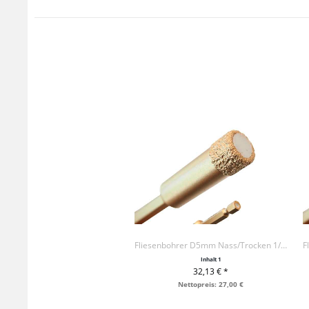
Fliesenbohrer D5mm Nass/Trocken 1/4", NL 32mm
Inhalt
1
32,13 € *
+ IN DEN WARENKORB
Nettopreis: 27,00 €