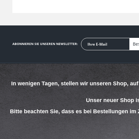
Be
ABONNIEREN SIE UNSEREN NEWSLETTER:
SERVICE HOTLINE
SHOP SERVICE
In wenigen Tagen, stellen wir unseren Shop, au
Telefonische Unterstützung und Beratung unter:
Defektes Produkt
Verpackungsents
069 - 4269 4267
Kontakt
Unser neuer Shop i
Mo-Do. 08:00 - 15:00 Uhr
Versand und Zah
Fr. 08:00 - 13:00 Uhr
Rückgabe
Bitte beachten Sie, dass es bei Bestellungen im
Widerrufsrecht
Batterieentsorgu
AGB