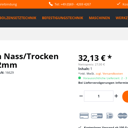
 Verbindung
Tel: +49 (0)69 - 4269 4267
Kos
BOLZENSETZTECHNIK
BEFESTIGUNGSTECHNIK
MASCHINEN
WERKZ
 Nass/Trocken
32,13 € *
32mm
Nettopreis: 27,00 €
Inhalt:
1
AN:
16629
*inkl. MwSt.
zzgl. Versandkosten
Voraussichtliche Lieferzeit: 2 - 
Bei Lieferverzögerungen informi
Kostenloser Versand ab 100 Eu