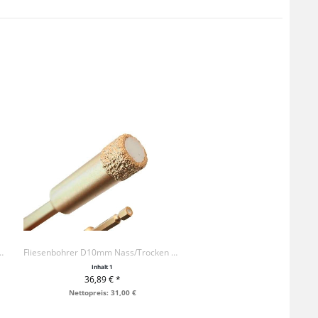
 Nass/Trocken 1/4", NL 40mm
Fliesenbohrer D10mm Nass/Trocken 1/4", NL 40mm
Inhalt
1
36,89 € *
+ IN DEN WARENKORB
Nettopreis: 31,00 €