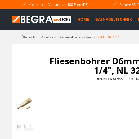
Kostenloser Versand ab 100 Euro (DE)
Sichere SSL
HOME
GASNAGELTECHNIK
Übersicht
Zubehör
Diamant-Fliesenbohrer
PREMIUM 1/4"
Fliesenbohrer D6mm
1/4", NL 
Artikel-Nr.:
55804-006
E