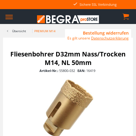
Sichere SSL Verbindung
Übersicht
PREMIUM M14
Bestellung widerrufen
Es gilt unsere
Datenschutzerklärung
Fliesenbohrer D32mm Nass/Trocken
M14, NL 50mm
Artikel-Nr.:
55800-032
EAN:
16419