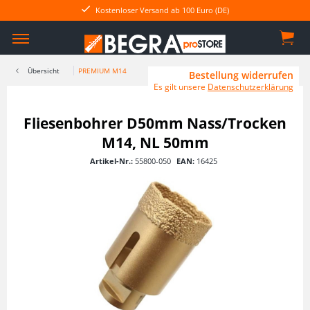
Kostenloser Versand ab 100 Euro (DE)
Übersicht
PREMIUM M14
Bestellung widerrufen
Es gilt unsere
Datenschutzerklärung
Fliesenbohrer D50mm Nass/Trocken
M14, NL 50mm
Artikel-Nr.:
55800-050
EAN:
16425