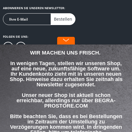
ABONNIEREN SIE UNSEREN NEWSLETTER:
Bestellen
FOLGEN SIE UNS:
WIR MACHEN UNS FRISCH.
In wenigen Tagen, stellen wir unseren Shop,
auf eine neue, zukunftsfähige Software um.
SERVICE HOTLINE
Ihr Kundenkonto zieht mit in unseren neuen
Shop. Hinweise dazu erhalten Sie zeitnah als
Newsletter zugesendet.
SHOP SERVICE
Unser neuer Shop ist aktuell schon
INFORMATIONEN
erreichbar, allerdings nur über BEGRA-
PROSTORE.COM
ZAHLUNG & VERSAND
Bitte beachten Sie, dass es bei Bestellungen
im Zeitraum der Umstellung zu
Verzögerungen kommen wird. In dringenden
Über uns
Hilfe / Support
Kontakt