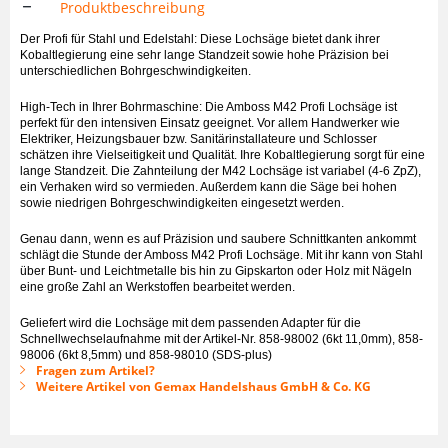
Produktbeschreibung
Der Profi für Stahl und Edelstahl: Diese Lochsäge bietet dank ihrer
Kobaltlegierung eine sehr lange Standzeit sowie hohe Präzision bei
unterschiedlichen Bohrgeschwindigkeiten.
High-Tech in Ihrer Bohrmaschine: Die Amboss M42 Profi Lochsäge ist
perfekt für den intensiven Einsatz geeignet. Vor allem Handwerker wie
Elektriker, Heizungsbauer bzw. Sanitärinstallateure und Schlosser
schätzen ihre Vielseitigkeit und Qualität. Ihre Kobaltlegierung sorgt für eine
lange Standzeit. Die Zahnteilung der M42 Lochsäge ist variabel (4-6 ZpZ),
ein Verhaken wird so vermieden. Außerdem kann die Säge bei hohen
sowie niedrigen Bohrgeschwindigkeiten eingesetzt werden.
Genau dann, wenn es auf Präzision und saubere Schnittkanten ankommt
schlägt die Stunde der Amboss M42 Profi Lochsäge. Mit ihr kann von Stahl
über Bunt- und Leichtmetalle bis hin zu Gipskarton oder Holz mit Nägeln
eine große Zahl an Werkstoffen bearbeitet werden.
Geliefert wird die Lochsäge mit dem passenden Adapter für die
Schnellwechselaufnahme mit der Artikel-Nr. 858-98002 (6kt 11,0mm), 858-
98006 (6kt 8,5mm) und 858-98010 (SDS-plus)
Fragen zum Artikel?
Weitere Artikel von Gemax Handelshaus GmbH & Co. KG