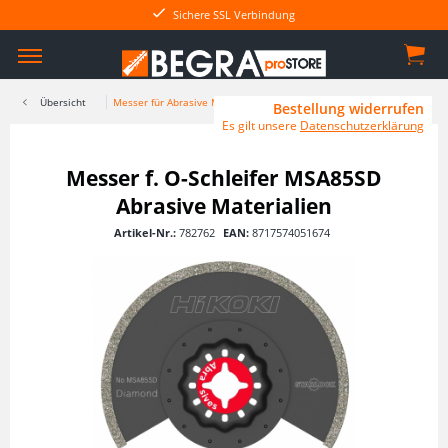
Sichere SSL Verbindung
Übersicht
Messer für Abrasive Materialien
Bestellung widerrufen
Es gilt unsere
Datenschutzerklärung
Messer f. O-Schleifer MSA85SD
Abrasive Materialien
Artikel-Nr.:
782762
EAN:
8717574051674