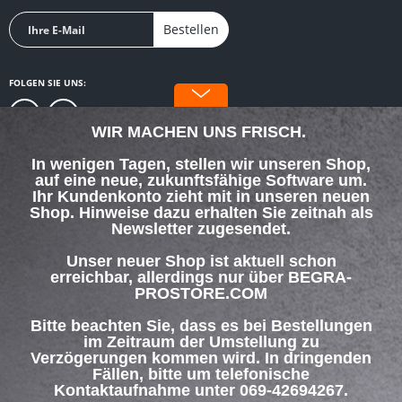
Bestellen
FOLGEN SIE UNS:
WIR MACHEN UNS FRISCH.
In wenigen Tagen, stellen wir unseren Shop,
auf eine neue, zukunftsfähige Software um.
SERVICE HOTLINE
Ihr Kundenkonto zieht mit in unseren neuen
Shop. Hinweise dazu erhalten Sie zeitnah als
Newsletter zugesendet.
SHOP SERVICE
Unser neuer Shop ist aktuell schon
INFORMATIONEN
erreichbar, allerdings nur über BEGRA-
PROSTORE.COM
ZAHLUNG & VERSAND
Bitte beachten Sie, dass es bei Bestellungen
im Zeitraum der Umstellung zu
Verzögerungen kommen wird. In dringenden
Über uns
Hilfe / Support
Kontakt
Fällen, bitte um telefonische
Versand und Zahlungsbedingungen
Widerrufsrecht
Datenschutz
Kontaktaufnahme unter 069-42694267.