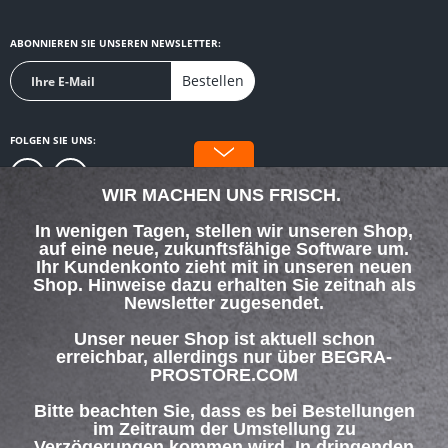
ABONNIEREN SIE UNSEREN NEWSLETTER:
Bestellen
FOLGEN SIE UNS:
WIR MACHEN UNS FRISCH.
In wenigen Tagen, stellen wir unseren Shop,
auf eine neue, zukunftsfähige Software um.
SERVICE HOTLINE
Ihr Kundenkonto zieht mit in unseren neuen
Shop. Hinweise dazu erhalten Sie zeitnah als
Newsletter zugesendet.
SHOP SERVICE
Unser neuer Shop ist aktuell schon
INFORMATIONEN
erreichbar, allerdings nur über BEGRA-
PROSTORE.COM
ZAHLUNG & VERSAND
Bitte beachten Sie, dass es bei Bestellungen
im Zeitraum der Umstellung zu
Verzögerungen kommen wird. In dringenden
Über uns
Hilfe / Support
Kontakt