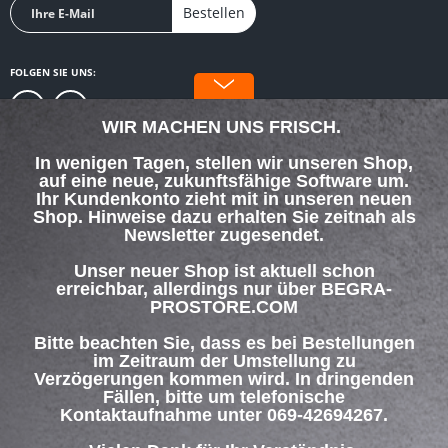
Bestellen
FOLGEN SIE UNS:
WIR MACHEN UNS FRISCH.
In wenigen Tagen, stellen wir unseren Shop,
auf eine neue, zukunftsfähige Software um.
SERVICE HOTLINE
Ihr Kundenkonto zieht mit in unseren neuen
Shop. Hinweise dazu erhalten Sie zeitnah als
Newsletter zugesendet.
SHOP SERVICE
Unser neuer Shop ist aktuell schon
INFORMATIONEN
erreichbar, allerdings nur über BEGRA-
PROSTORE.COM
ZAHLUNG & VERSAND
Bitte beachten Sie, dass es bei Bestellungen
im Zeitraum der Umstellung zu
Verzögerungen kommen wird. In dringenden
Über uns
Hilfe / Support
Kontakt
Fällen, bitte um telefonische
Versand und Zahlungsbedingungen
Widerrufsrecht
Datenschutz
Kontaktaufnahme unter 069-42694267.
AGB
Impressum