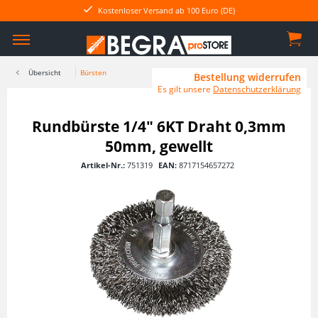
Kostenloser Versand ab 100 Euro (DE)
Übersicht
Bürsten
Bestellung widerrufen
Es gilt unsere
Datenschutzerklärung
Rundbürste 1/4" 6KT Draht 0,3mm
50mm, gewellt
Artikel-Nr.:
751319
EAN:
8717154657272