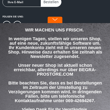
Bestellen
FOLGEN SIE UNS:
WIR MACHEN UNS FRISCH.
In wenigen Tagen, stellen wir unseren Shop,
auf eine neue, zukunftsfähige Software um.
SERVICE HOTLINE
Ihr Kundenkonto zieht mit in unseren neuen
Shop. Hinweise dazu erhalten Sie zeitnah als
Newsletter zugesendet.
SHOP SERVICE
Unser neuer Shop ist aktuell schon
INFORMATIONEN
erreichbar, allerdings nur über BEGRA-
PROSTORE.COM
ZAHLUNG & VERSAND
Bitte beachten Sie, dass es bei Bestellungen
im Zeitraum der Umstellung zu
Verzögerungen kommen wird. In dringenden
Über uns
Hilfe / Support
Kontakt
Fällen, bitte um telefonische
Versand und Zahlungsbedingungen
Widerrufsrecht
Datenschutz
Kontaktaufnahme unter 069-42694267.
AGB
Impressum
Vielen Dank für Ihr Verständnis.